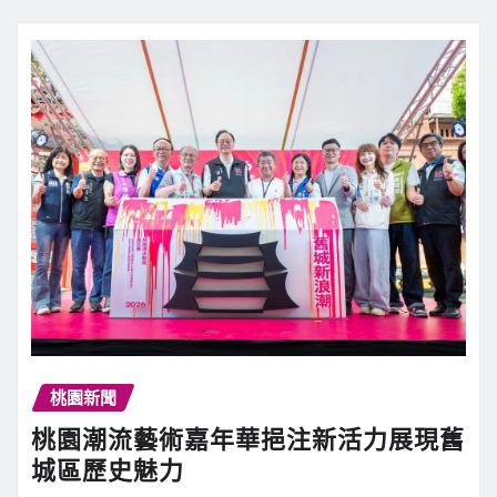
桃園新聞
桃園潮流藝術嘉年華挹注新活力展現舊
城區歷史魅力