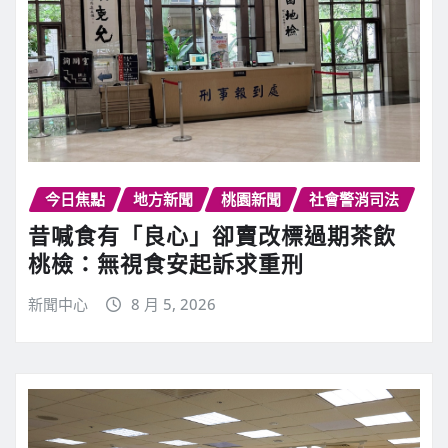
今日焦點
地方新聞
桃園新聞
社會警消司法
昔喊食有「良心」卻賣改標過期茶飲
桃檢：無視食安起訴求重刑
新聞中心
8 月 5, 2026