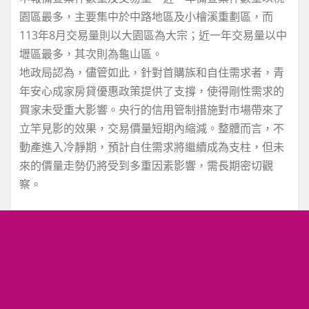
園區最多，主要集中於中路地區及小檜溪重劃區，而
113年8月交易量則以大園區為大宗；近一年交易量以中
壢區最多，其次則為龜山區。
地政局認為，儘管如此，針對首購族和自住需求者，青
年安心成家房貸優惠政策提供了支撐，使得剛性需求的
買家未受重大影響。央行的信用管制措施對市場帶來了
立竿見影的效果，交易價量短期內縮減。整體而言，不
動產進入冷靜期，預計自住需求將繼續成為支柱，但未
來的價量走勢仍將受到多重因素影響，需長期密切觀
察。