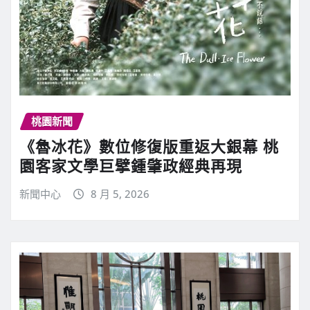
桃園新聞
《魯冰花》數位修復版重返大銀幕 桃
園客家文學巨擘鍾肇政經典再現
新聞中心
8 月 5, 2026