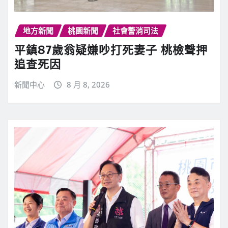
地方新聞
桃園新聞
社會警消司法
平鎮87歲翁疑嫌吵打死妻子 桃檢聲押
追查死因
新聞中心
8 月 8, 2026