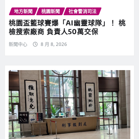
地方新聞
桃園新聞
社會警消司法
桃園盃籃球賽爆「AI幽靈球隊」！ 桃
檢搜索廠商 負責人50萬交保
新聞中心
8 月 8, 2026