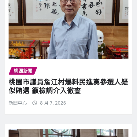
桃園新聞
桃園市議員詹江村爆料民進黨參選人疑
似賄選 籲檢調介入徹查
新聞中心
8 月 7, 2026