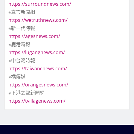
https://surroundnews.com/
※真言新聞網
https://wetruthnews.com/
※新一代時報
https://agesnews.com/
※鹿港時報
https://lugangnews.com/
※中台灣時報
https://taiwancnews.com/
※橘傳媒
https://orangesnews.com/
※下港之聲新聞網
https://tvillagenews.com/