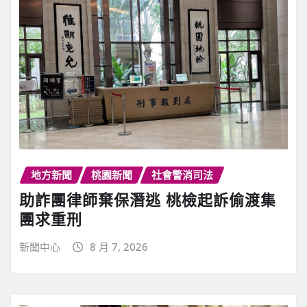
地方新聞
桃園新聞
社會警消司法
助詐團律師棄保潛逃 桃檢起訴偷渡集
團求重刑
新聞中心
8 月 7, 2026