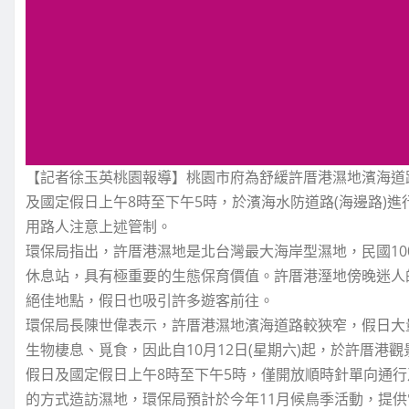
【記者徐玉英桃園報導】桃園市府為舒緩許厝港濕地濱海道路
及國定假日上午8時至下午5時，於濱海水防道路(海邊路)
用路人注意上述管制。
環保局指出，許厝港濕地是北台灣最大海岸型濕地，民國1
休息站，具有極重要的生態保育價值。許厝港溼地傍晚迷人
絕佳地點，假日也吸引許多遊客前往。
環保局長陳世偉表示，許厝港濕地濱海道路較狹窄，假日大
生物棲息、覓食，因此自10月12日(星期六)起，於許厝港
假日及國定假日上午8時至下午5時，僅開放順時針單向通
的方式造訪濕地，環保局預計於今年11月候鳥季活動，提