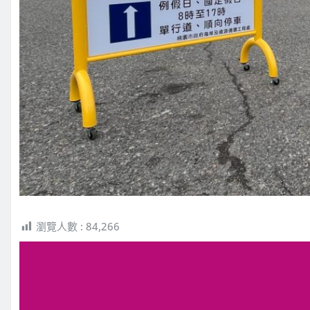
瀏覽人數 :
84,266