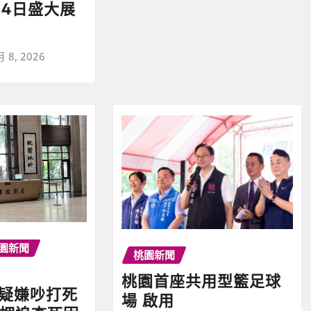
14日盛大展
月 8, 2026
園新聞
桃園新聞
桃園首座共用型籃足球
翁疑嫌吵打死
場 啟用