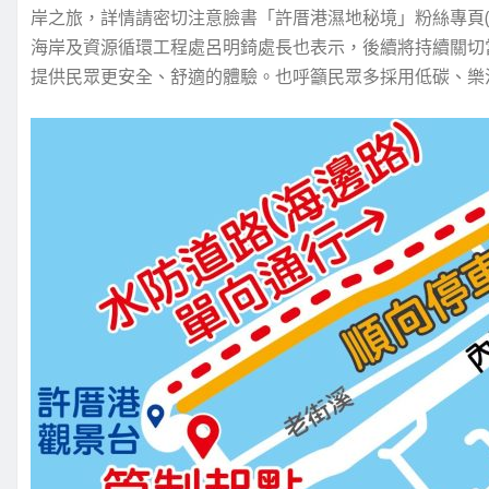
岸之旅，詳情請密切注意臉書「許厝港濕地秘境」粉絲專頁(https://ww
海岸及資源循環工程處呂明錡處長也表示，後續將持續關切
提供民眾更安全、舒適的體驗。也呼籲民眾多採用低碳、樂