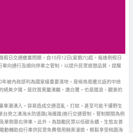
假日交通壅塞問題，自10月12日(星期六)起，每逢例假日
進行單向通行及順向停車之管制，以提升民眾遊憩品質，提醒
00年被內政部列為國家級重要濕地，是候鳥南遷北返的中途
的絕美夕陽，是欣賞黑腹濱鷸、唐白鷺，也是踏浪、觀景的
量車潮湧入，容易造成交通混亂、打結，甚至可能干擾野生
觀景台旁之濱海水防道路(海邊路)進行交通管制，管制期間為例
行及單側靠右停車。此外，為鼓勵民眾以低碳永續、生態友善
供電動輔助自行車供民眾免費借用騎乘漫遊，輕鬆享受桃園海