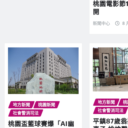
桃園電影節
開
新聞中心
8 
地方新聞
桃
地方新聞
桃園新聞
社會警消司法
社會警消司法
平鎮87歲
桃園盃籃球賽爆「AI幽