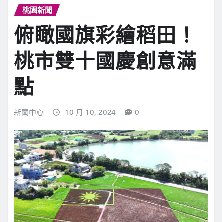
桃園新聞
俯瞰國旗彩繪稻田！
桃市雙十國慶創意滿
點
新聞中心
10 月 10, 2024
0