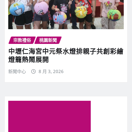
宗教禮俗
桃園新聞
中壢仁海宮中元祭水燈排親子共創彩繪
燈籠熱鬧展開
新聞中心
8 月 3, 2026