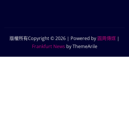
版權所有Copyright © 2026 | Powered by
圓周傳媒
|
Frankfurt News
by ThemeArile