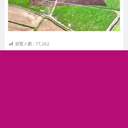
瀏覽人數 :
77,262