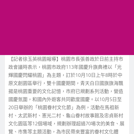
【記者徐玉英桃園報導】桃園市長張善政於日前主持市
政會議時表示，桃園市政府113年國慶升旗典禮以「光
輝國慶閃耀桃園」為主題，訂於10月10日上午8時於中
原文創園區舉行，雙十國慶期間，青天白日國旗旗海飄
揚是桃園重要的文化記憶，市府已規劃系列活動，營造
國慶氛圍，和國內外遊客共同歡度國慶。以10月5日至
20日舉辦的「桃園眷村文化節」為例，活動在馬祖新
村、太武新村、憲光二村、龜山眷村故事館及忠貞新村
文化園區等12個場域，規劃辦理超過70場次的美食、展
覽、市集等主題活動，為市民帶來豐富的眷村文化體