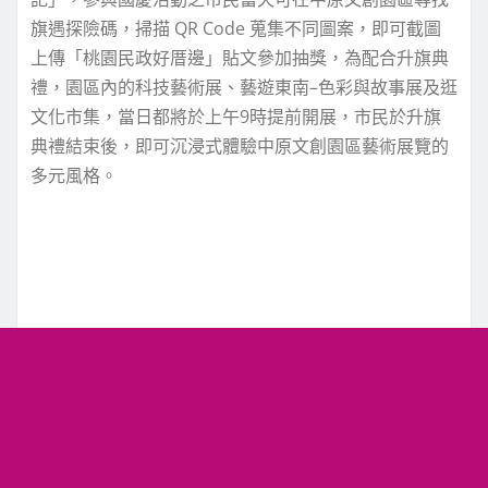
旗遇探險碼，掃描 QR Code 蒐集不同圖案，即可截圖
上傳「桃園民政好厝邊」貼文參加抽獎，為配合升旗典
禮，園區內的科技藝術展、藝遊東南–色彩與故事展及逛
文化市集，當日都將於上午9時提前開展，市民於升旗
典禮結束後，即可沉浸式體驗中原文創園區藝術展覽的
多元風格。