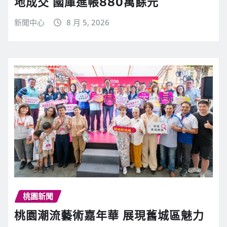
地成交 國庫進帳880萬餘元
新聞中心
8 月 5, 2026
桃園新聞
桃園潮流藝術嘉年華 展現舊城區魅力