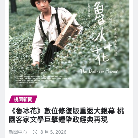
桃園新聞
《魯冰花》數位修復版重返大銀幕 桃
園客家文學巨擘鍾肇政經典再現
新聞中心
8 月 5, 2026