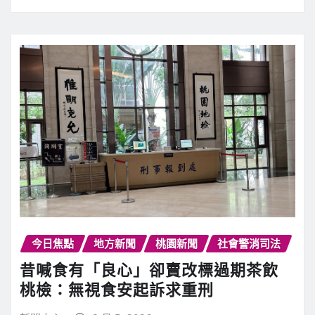
今日焦點
地方新聞
桃園新聞
社會警消司法
昔喊食有「良心」卻賣改標過期茶飲
桃檢：無視食安起訴求重刑