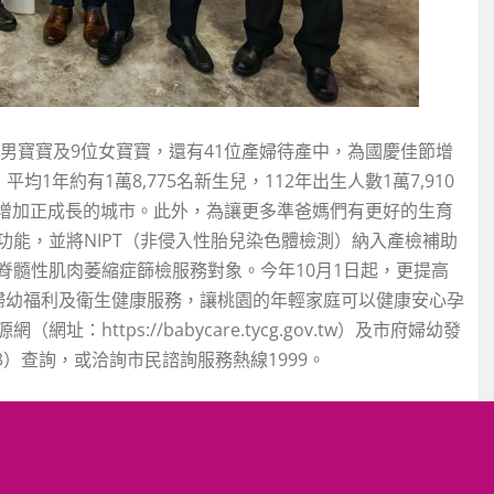
位男寶寶及9位女寶寶，還有41位產婦待產中，為國慶佳節增
，平均1年約有1萬8,775名新生兒，112年出生人數1萬7,910
然增加正成長的城市。此外，為讓更多準爸媽們有更好的生育
能，並將NIPT（非侵入性胎兒染色體檢測）納入產檢補助
脊髓性肌肉萎縮症篩檢服務對象。今年10月1日起，更提高
婦幼福利及衛生健康服務，讓桃園的年輕家庭可以健康安心孕
ttps://babycare.tycg.gov.tw）及市府婦幼發
W1W3）查詢，或洽詢市民諮詢服務熱線1999。