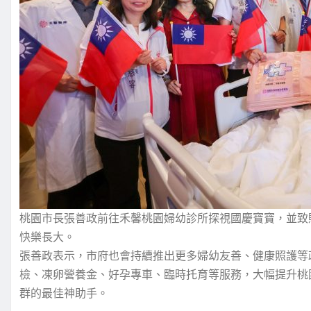
桃園市長張善政前往禾馨桃園婦幼診所探視國慶寶寶，並致
快樂長大。
張善政表示，市府也會持續推出更多婦幼友善、健康照護等
檢、凍卵營養金、好孕專車、臨時托育等服務，大幅提升桃
群的最佳神助手。