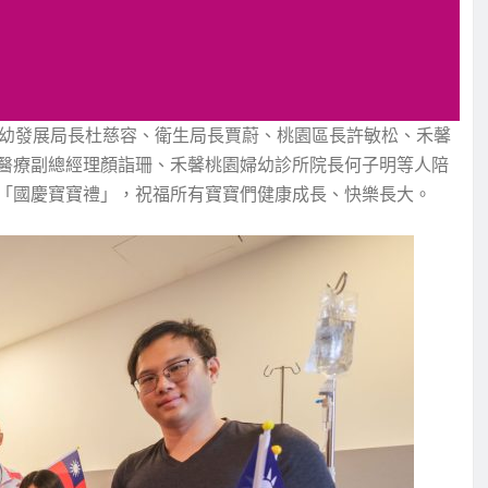
婦幼發展局長杜慈容、衛生局長賈蔚、桃園區長許敏松、禾馨
醫療副總經理顏詣珊、禾馨桃園婦幼診所院長何子明等人陪
「國慶寶寶禮」，祝福所有寶寶們健康成長、快樂長大。