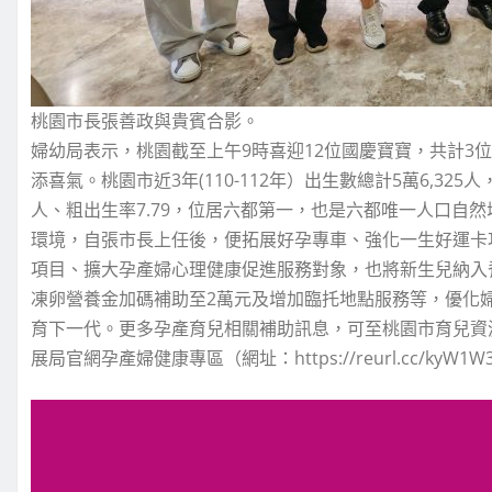
桃園市長張善政與貴賓合影。
婦幼局表示，桃園截至上午9時喜迎12位國慶寶寶，共計3
添喜氣。桃園市近3年(110-112年）出生數總計5萬6,325人
人、粗出生率7.79，位居六都第一，也是六都唯一人口自
環境，自張市長上任後，便拓展好孕專車、強化一生好運卡功
項目、擴大孕產婦心理健康促進服務對象，也將新生兒納入
凍卵營養金加碼補助至2萬元及增加臨托地點服務等，優化
育下一代。更多孕產育兒相關補助訊息，可至桃園市育兒資源網（網址：h
展局官網孕產婦健康專區（網址：https://reurl.cc/ky