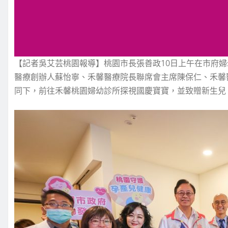
【記者吳艾芸桃園報導】桃園市長張善政10日上午在市府
醫療創辦人蘇怡寧、禾馨醫療院長聯席會主席陳保仁、禾馨
同下，前往禾馨桃園婦幼診所探視國慶寶寶，並致贈新生兒