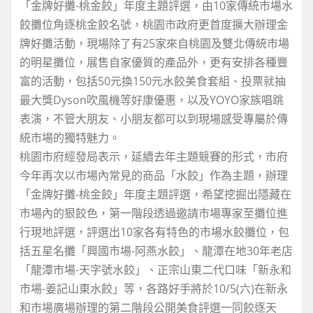
「金牌好攤-桃金餃」年度主題評選，由10家傳統市場水
餃攤位角逐桃金餃名號，桃園市政府更首度擴大辦理金
牌好攤活動，現場除了有25家來自桃園及雙北傳統市場
的明星攤位，展售自家優質的產品外，更有安排各種豐
富的活動，包括50元換150元水餃美食套組、投票就抽
最大獎Dyson吹風機等好康優惠，以及YOYO家族唱跳
表演，不管大朋友、小朋友都可以到現場感受專屬於傳
統市場的獨特魅力。
桃園市府經發局表示，延續去年主題競賽的形式，市府
今年再次以市場內常見的商品「水餃」作為主題，辦理
「金牌好攤-桃金餃」年度主題評選，希望挖掘出隱藏在
市場內的狠餃色，第一階段透過邀請市場專家至攤位進
行現地評選，評選出10家各有特色的市場水餃攤位，包
括五星名攤「興國市場-阿燕水餃」、龍潭在地30年老店
「龍潭市場-天字號水餃」、正宗山東二代口味「新永和
市場-姜記山東水餃」等，各路好手將於10/5(六)在新永
和市場廣場辦理的第二階段公開美食評選一同餃逐天