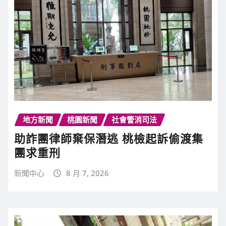
地方新聞
桃園新聞
社會警消司法
助詐團律師棄保潛逃 桃檢起訴偷渡集
團求重刑
新聞中心
8 月 7, 2026