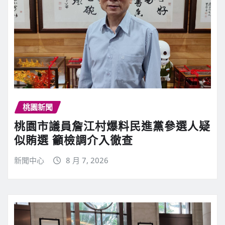
桃園新聞
桃園市議員詹江村爆料民進黨參選人疑
似賄選 籲檢調介入徹查
新聞中心
8 月 7, 2026