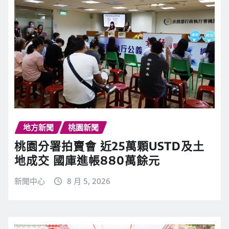
地方新聞
桃園新聞
桃園分署拍賣會 近25萬顆USTD及土
地成交 國庫進帳880萬餘元
新聞中心
8 月 5, 2026