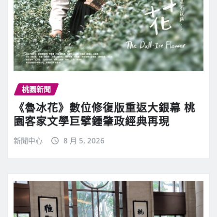
桃園新聞
《魯冰花》數位修復版重返大銀幕 桃
園客家文學巨擘鍾肇政經典再現
新聞中心
8 月 5, 2026