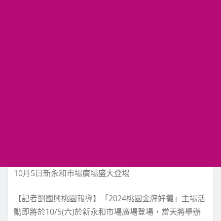
10月5日新永和市場廣場盛大登場
【記者劉國興桃園報導】「2024桃園金牌好攤」主場活
動即將於10/5(六)於新永和市場廣場登場，當天將舉辦