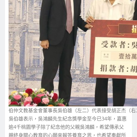
伯仲文教基金會董事長吳伯雄（左二）代表接受胡正杰（右
吳伯雄表示，吳鴻麟先生紀念獎學金至今已34年，嘉惠
逾4千桃園學子除了紀念他的父親吳鴻麟，希望傳承父
親終身關心教育的心願來報答養育之恩，也希望奉獻所