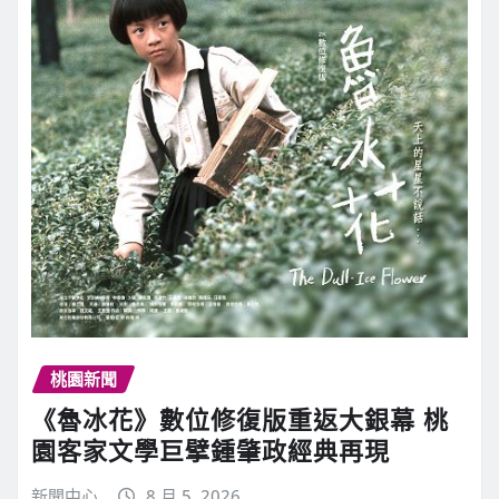
桃園新聞
《魯冰花》數位修復版重返大銀幕 桃
園客家文學巨擘鍾肇政經典再現
新聞中心
8 月 5, 2026