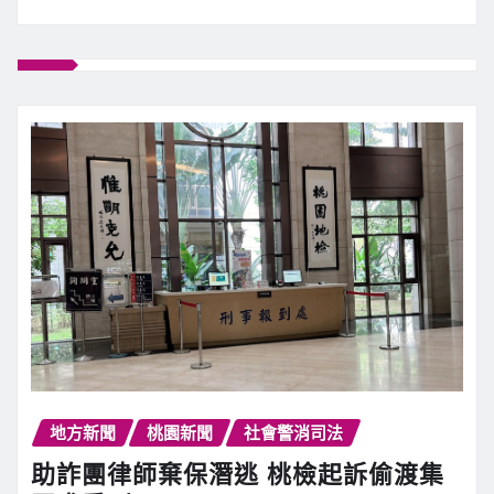
地方新聞
桃園新聞
社會警消司法
助詐團律師棄保潛逃 桃檢起訴偷渡集