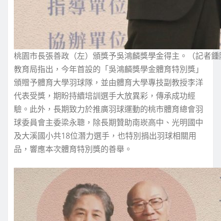
桃園市長張善政（左）頒獎予吳鴻麟獎學金得主。（記者鍾
教育局指出，今年首設的「吳鴻麟獎學金體育特別獎」
頒贈予體育大學羽球隊，並由體育大學專技副教授李洋
代表受獎，期盼持續培訓選手大放異彩，傳承成功經
驗。此外，長期致力於推廣羽球運動的桃市體育總會羽
球委員會主委梁永聰，除長期贊助南崁高中、光明國中
及大溪國小共18位潛力選手，也特別捐出羽球相關用
品，響應本次體育特別獎的善舉。