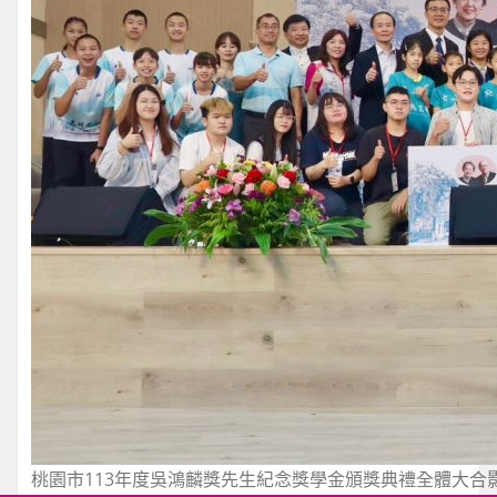
桃園市113年度吳鴻麟獎先生紀念獎學金頒獎典禮全體大合