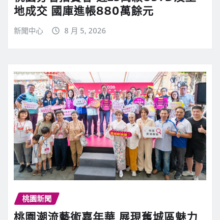
地成交 國庫進帳880萬餘元
新聞中心
8 月 5, 2026
桃園新聞
桃園潮流藝術嘉年華 展現舊城區魅力