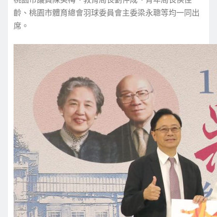
齡、桃園市體育總會羽球委員會主委梁永聰等均一同出
席。