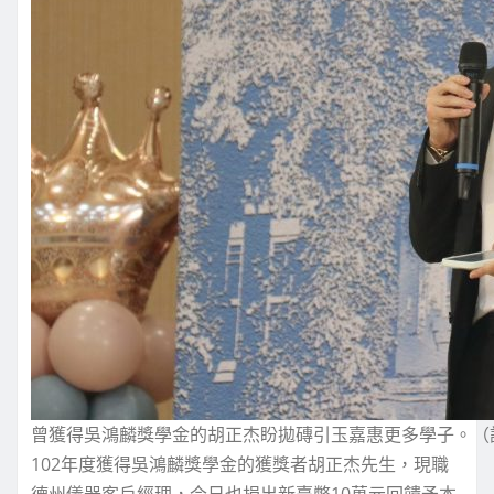
曾獲得吳鴻麟獎學金的胡正杰盼拋磚引玉嘉惠更多學子。（
102年度獲得吳鴻麟獎學金的獲獎者胡正杰先生，現職
德州儀器客戶經理，今日也捐出新臺幣10萬元回饋予本