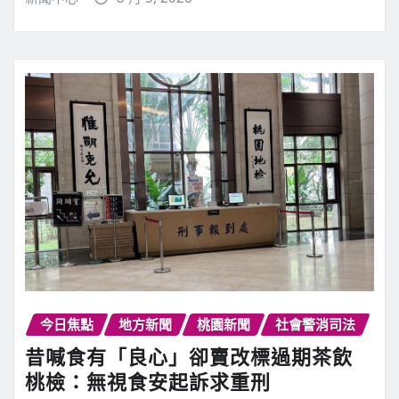
今日焦點
地方新聞
桃園新聞
社會警消司法
昔喊食有「良心」卻賣改標過期茶飲
桃檢：無視食安起訴求重刑