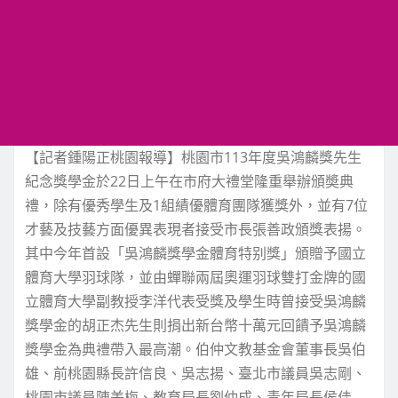
【記者鍾陽正桃園報導】桃園市113年度吳鴻麟獎先生
紀念獎學金於22日上午在市府大禮堂隆重舉辦頒奬典
禮，除有優秀學生及1組績優體育團隊獲獎外，並有7位
才藝及技藝方面優異表現者接受市長張善政頒獎表揚。
其中今年首設「吳鴻麟獎學金體育特别獎」頒贈予國立
體育大學羽球隊，並由蟬聯兩屆奧運羽球雙打金牌的國
立體育大學副教授李洋代表受獎及學生時曾接受吳鴻麟
獎學金的胡正杰先生則捐出新台幣十萬元回饋予吳鴻麟
獎學金為典禮帶入最高潮。伯仲文教基金會董事長吳伯
雄、前桃園縣長許信良、吳志揚、臺北市議員吳志剛、
桃園市議員陳美梅、教育局長劉仲成、青年局長侯佳