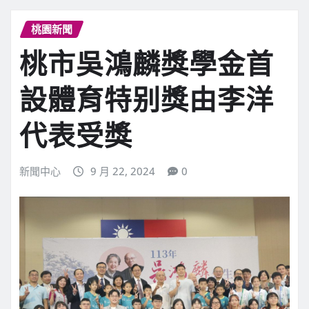
桃園新聞
桃市吳鴻麟獎學金首
設體育特别獎由李洋
代表受獎
新聞中心
9 月 22, 2024
0