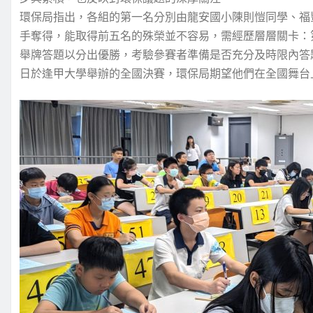
環保局指出，各組的第一名分別由龍安國小陳則愷同學、福
手奪得，能取得前五名的殊榮並不容易，需經歷層層關卡：
舉牌答題以分出優勝，考驗參賽者準備是否充分及時限內答題
日於逢甲大學舉辦的全國決賽，環保局期望他們在全國舞台