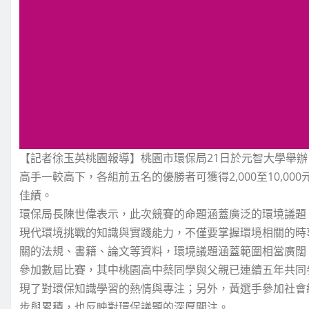
【記者徐玉英桃園報導】桃園市環保局21日於元智大學舉辦
高手一較高下，各組前五名的優勝者可獲得2,000至10,
佳績。
環保局長陳世偉表示，此次競賽的命題涵蓋廣泛的環境議題
現代環境挑戰的知識與實踐能力，不僅要掌握環境相關的時
關的法規、書籍、論文等資料，環境議題涵蓋範圍相當廣闊
參加數屆比賽，其中桃園高中蔡同學與父親已連續五年共同
現了對環保知識學習的熱情與專注；另外，黃選手參加社會
步與累積，也反映對環保議題的深厚關注。