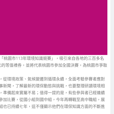
「桃園市113年環境知識競賽」，吸引來自各地的三百多名
000元的等值禮券，並將代表桃園市參加全國決賽，為桃園市爭取
，從環境政策、氣候變遷到循環永續，全面考驗參賽者應對
事新聞，了解最新的環保動態與挑戰，也要整理研讀環境相
，準備起來實屬不易；值得一提的是，有些參與者已經連續
參加比賽，從國小組到國中組，今年再轉戰至高中職組，展
組也已持續七年，這不僅顯示他們在環保知識方面的不斷進