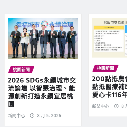
桃園新聞
桃園新聞
200點抵農
2026 SDGs永續城市交
點抵醫療補
流論壇 以智慧治理、能
愛心卡116
源創新打造永續宜居桃
園
新聞中心
8 
新聞中心
8 月 5, 2026