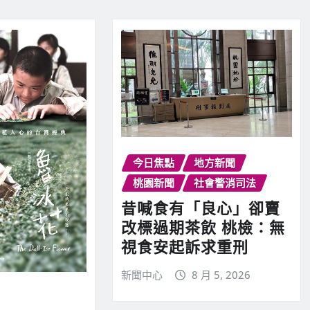
今日焦點
地方新聞
桃園新聞
社會警消司法
昔喊食有「良心」卻賣
改標過期茶飲 桃檢：無
視食安起訴求重刑
新聞中心
8 月 5, 2026