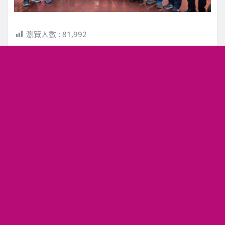
瀏覽人數 :
81,992