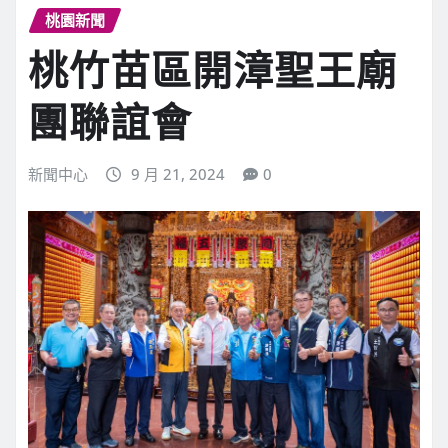
桃園新聞
桃竹苗區開漳聖王廟
團聯誼會
新聞中心
9 月 21, 2024
0