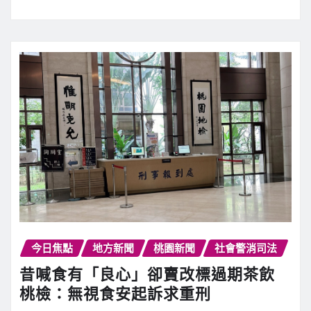
今日焦點
地方新聞
桃園新聞
社會警消司法
昔喊食有「良心」卻賣改標過期茶飲
桃檢：無視食安起訴求重刑