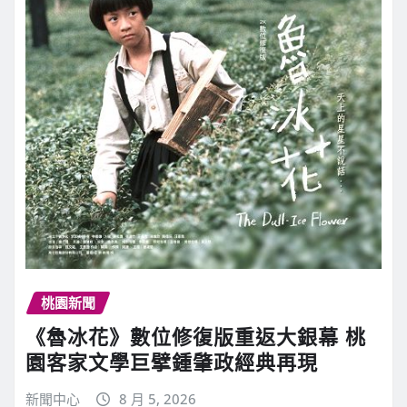
桃園新聞
《魯冰花》數位修復版重返大銀幕 桃
園客家文學巨擘鍾肇政經典再現
新聞中心
8 月 5, 2026