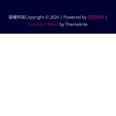
版權所有Copyright © 2026 | Powered by
圓周傳媒
|
Frankfurt News
by ThemeArile