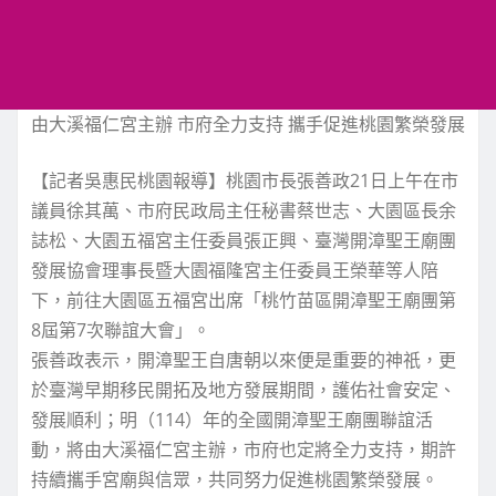
由大溪福仁宮主辦 市府全力支持 攜手促進桃園繁榮發展
【記者吳惠民桃園報導】桃園市長張善政21日上午在市
議員徐其萬、市府民政局主任秘書蔡世志、大園區長余
誌松、大園五福宮主任委員張正興、臺灣開漳聖王廟團
發展協會理事長暨大園福隆宮主任委員王榮華等人陪
下，前往大園區五福宮出席「桃竹苗區開漳聖王廟團第
8屆第7次聯誼大會」。
張善政表示，開漳聖王自唐朝以來便是重要的神祇，更
於臺灣早期移民開拓及地方發展期間，護佑社會安定、
發展順利；明（114）年的全國開漳聖王廟團聯誼活
動，將由大溪福仁宮主辦，市府也定將全力支持，期許
持續攜手宮廟與信眾，共同努力促進桃園繁榮發展。