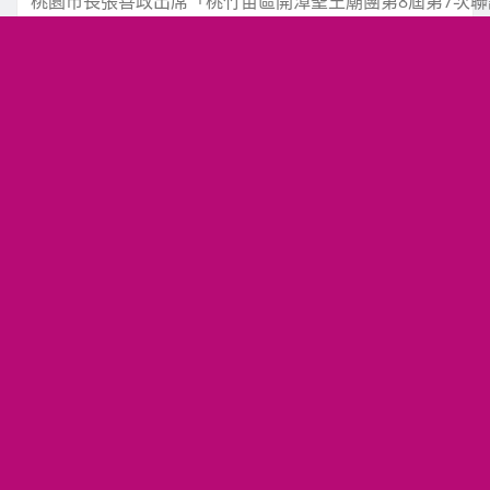
桃園市長張善政出席「桃竹苗區開漳聖王廟團第8屆第7次