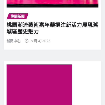
桃園新聞
桃園潮流藝術嘉年華挹注新活力展現舊
城區歷史魅力
新聞中心
8 月 4, 2026