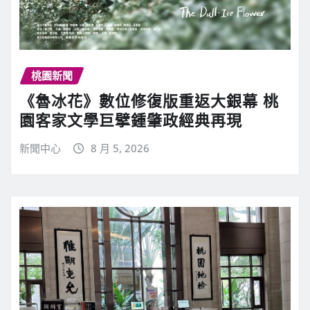
桃園新聞
《魯冰花》數位修復版重返大銀幕 桃
園客家文學巨擘鍾肇政經典再現
新聞中心
8 月 5, 2026