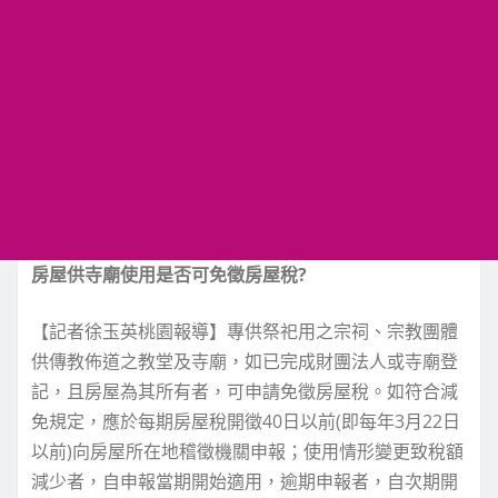
房屋供寺廟使用是否可免徵房屋稅?
【記者徐玉英桃園報導】專供祭祀用之宗祠、宗教團體
供傳教佈道之教堂及寺廟，如已完成財團法人或寺廟登
記，且房屋為其所有者，可申請免徵房屋稅。如符合減
免規定，應於每期房屋稅開徵40日以前(即每年3月22日
以前)向房屋所在地稽徵機關申報；使用情形變更致稅額
減少者，自申報當期開始適用，逾期申報者，自次期開