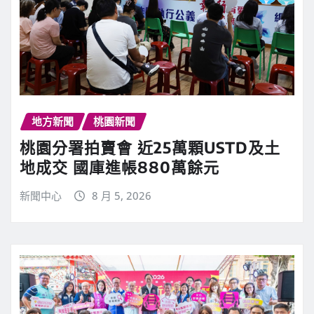
地方新聞
桃園新聞
桃園分署拍賣會 近25萬顆USTD及土
地成交 國庫進帳880萬餘元
新聞中心
8 月 5, 2026