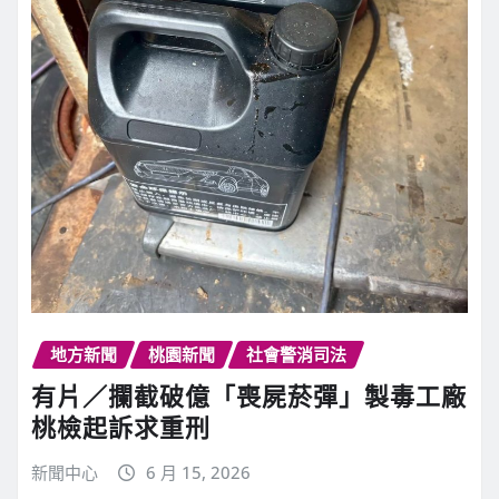
地方新聞
桃園新聞
社會警消司法
有片／攔截破億「喪屍菸彈」製毒工廠
桃檢起訴求重刑
新聞中心
6 月 15, 2026