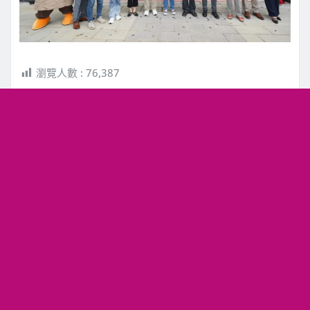
瀏覽人數 :
76,387