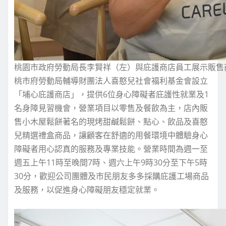
桃園市政府勞動局長李賢祥（左）與庇護商店員工展示販售
桃市府勞動局輔導財團法人喜憨兒社會福利基金會設立
「埔心庇護商店」，提供6位身心障礙者庇護性就業及1
名身障見習機會，營業項目以零售及餐飲為主，店內販
售小木屋鬆餅著名的現烤甜鹹鬆餅、點心、飲品及喜憨
兒精選禮盒商品，讓顧客在舒適的用餐環境中體驗身心
障礙者用心認真的服務及專業技能。營業時間為週一至
週五上午11時至晚間7時、週六上午9時30分至下午5時
30分，歡迎公司團體及市民朋友多多採購庇護工場商品
及服務，以促進身心障礙朋友穩定就業。