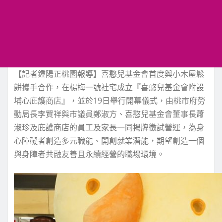
【記者鍾陽正桃園報導】喜憨兒基金會首度與小木屋鬆
餅攜手合作，在楊梅一號社宅成立『喜憨兒基金會附設
埔心庇護商店』，並於19日舉行開幕儀式，由桃市府勞
動局長李賢祥與市議員鄭淑方、喜憨兒基金會董事長蕭
淑珍及庇護商店的員工及家長一同揭牌徵試營運，為身
心障礙者創造多元職能、開創就業潛能，期望創造一個
與身障者共融友善且永續經營的職場環境。