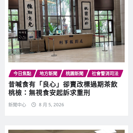
今日焦點
地方新聞
桃園新聞
社會警消司法
昔喊食有「良心」卻賣改標過期茶飲
桃檢：無視食安起訴求重刑
新聞中心
8 月 5, 2026