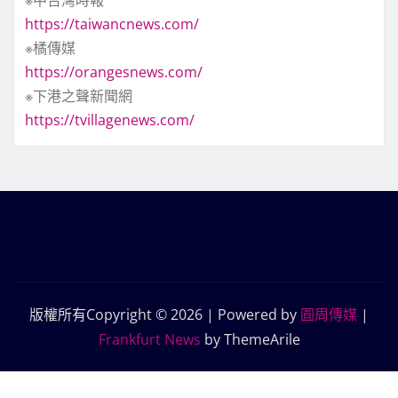
※中台灣時報
https://taiwancnews.com/
※橘傳媒
https://orangesnews.com/
※下港之聲新聞網
https://tvillagenews.com/
版權所有Copyright © 2026 | Powered by
圓周傳媒
|
Frankfurt News
by ThemeArile