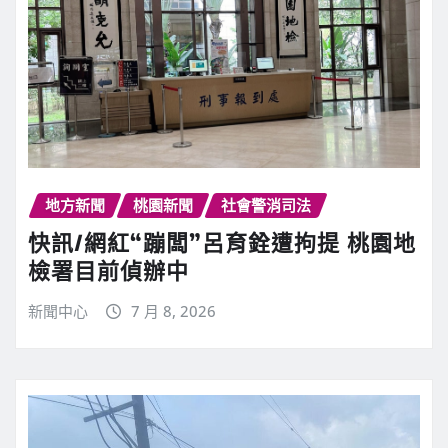
地方新聞
桃園新聞
社會警消司法
快訊∕網紅“蹦闆”呂育銓遭拘提 桃園地
檢署目前偵辦中
新聞中心
7 月 8, 2026