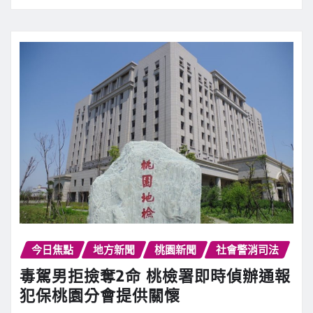
今日焦點
地方新聞
桃園新聞
社會警消司法
毒駕男拒撿奪2命 桃檢署即時偵辦通報
犯保桃園分會提供關懷