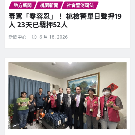
地方新聞
桃園新聞
社會警消司法
毒駕「零容忍」！ 桃檢警單日聲押19
人 23天已羈押52人
新聞中心
6 月 18, 2026