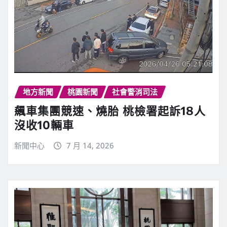
地方新聞
桃園新聞
社會警消司法
飆車集團競速、燒胎 桃檢署起訴18人
沒收10輛車
新聞中心
7 月 14, 2026