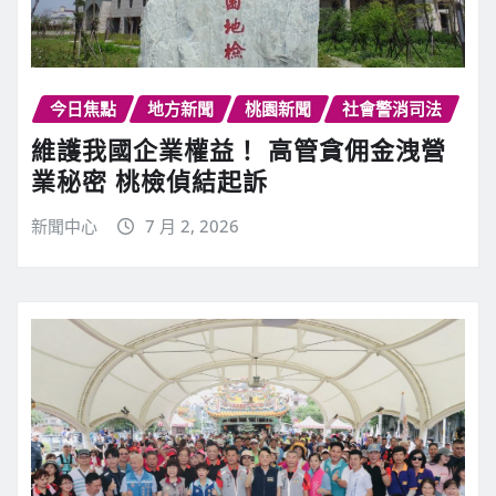
今日焦點
地方新聞
桃園新聞
社會警消司法
維護我國企業權益！ 高管貪佣金洩營
業秘密 桃檢偵結起訴
新聞中心
7 月 2, 2026