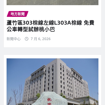
地方新聞
蘆竹區303棕線左線L303A棕線 免費
公車轉型試辦桃小巴
新聞中心
7 月 6, 2026