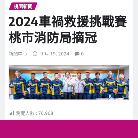
桃園新聞
2024車禍救援挑戰賽
桃市消防局摘冠
新聞中心
9 月 19, 2024
0
瀏覽人數 :
76,968