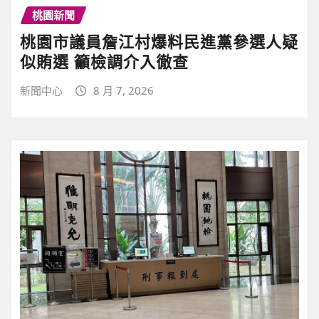
桃園新聞
桃園市議員詹江村爆料民進黨參選人疑
似賄選 籲檢調介入徹查
新聞中心
8 月 7, 2026