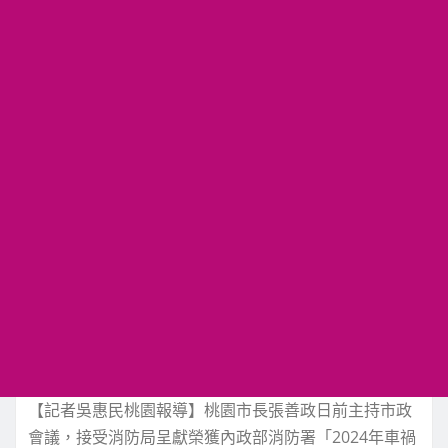
【記者吳惠民桃園報導】桃園市長張善政日前主持市政
會議，接受消防局呈獻榮獲內政部消防署「2024年車禍