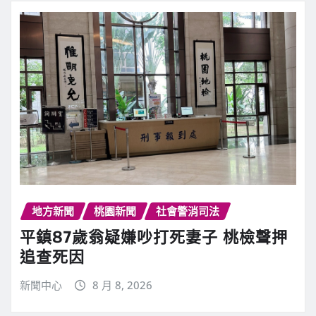
地方新聞
桃園新聞
社會警消司法
平鎮87歲翁疑嫌吵打死妻子 桃檢聲押
追查死因
新聞中心
8 月 8, 2026