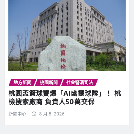
地方新聞
桃園新聞
社會警消司法
桃園盃籃球賽爆「AI幽靈球隊」！ 桃
檢搜索廠商 負責人50萬交保
新聞中心
8 月 8, 2026