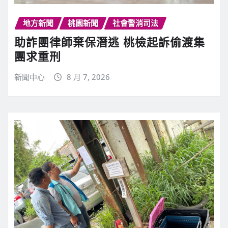
地方新聞
桃園新聞
社會警消司法
助詐團律師棄保潛逃 桃檢起訴偷渡集
團求重刑
新聞中心
8 月 7, 2026