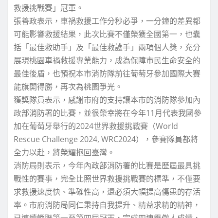
救援挑戰賽」冠軍。
張善政表示，車禍救援工作分秒必爭，一分鐘的差異都
可能影響救援結果，此次比賽不僅榮獲全國第一，也囊
括「最佳救助手」及「最佳救護手」兩項個人獎，充分
展現桃園車禍救援專業能力，成為保障市民生命安全的
最佳後盾，也預祝本市消防隊前往葡萄牙參加國際大賽
能旗開得勝，再次為桃園爭光。
獲獎隊員表示，感謝市府的支持讓本市的消防隊參加內
政部消防署的比賽，並很榮幸將在今年11月代表我國參
加在葡萄牙舉行的2024世界救援挑戰賽（World
Rescue Challenge 2024, WRC2024），參賽隊員都將
全力以赴，將榮耀抱回臺灣。
消防局則表示，今年內政部消防署的比賽是歷屆最具挑
戰性的賽事，完全比照世界救援挑戰賽的標準，不僅要
求救援速度快、準確性高，還必須大幅提高傷患的存活
率。市府消防局同仁秉持自我提升、精益求精的精神，