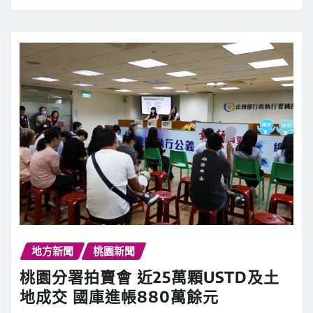
地方新聞
桃園新聞
桃園分署拍賣會 近25萬顆USTD及土
地成交 國庫進帳880萬餘元