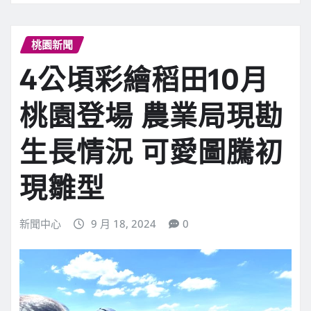
桃園新聞
4公頃彩繪稻田10月
桃園登場 農業局現勘
生長情況 可愛圖騰初
現雛型
新聞中心
9 月 18, 2024
0