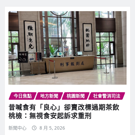
今日焦點
地方新聞
桃園新聞
社會警消司法
昔喊食有「良心」卻賣改標過期茶飲
桃檢：無視食安起訴求重刑
新聞中心
8 月 5, 2026