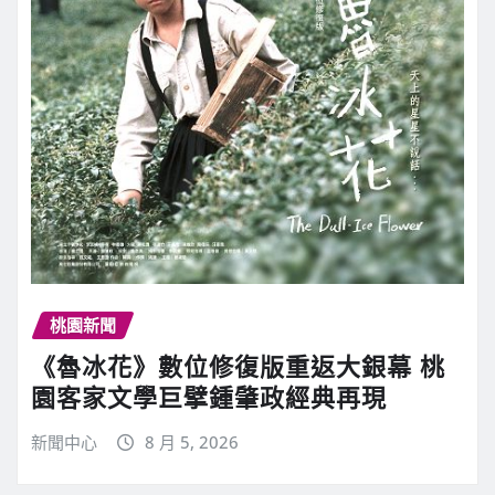
桃園新聞
《魯冰花》數位修復版重返大銀幕 桃
園客家文學巨擘鍾肇政經典再現
新聞中心
8 月 5, 2026