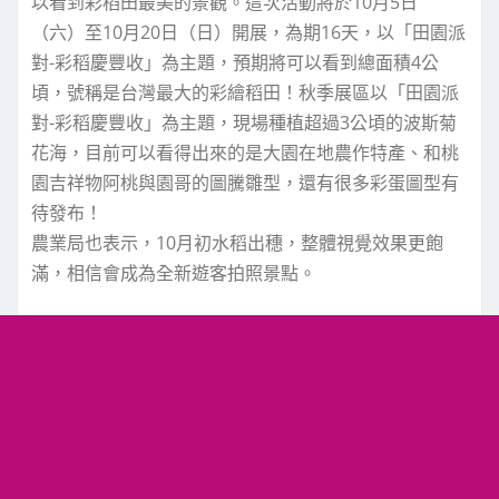
以看到彩稻田最美的景觀。這次活動將於10月5日
（六）至10月20日（日）開展，為期16天，以「田園派
對-彩稻慶豐收」為主題，預期將可以看到總面積4公
頃，號稱是台灣最大的彩繪稻田！秋季展區以「田園派
對-彩稻慶豐收」為主題，現場種植超過3公頃的波斯菊
花海，目前可以看得出來的是大園在地農作特產、和桃
園吉祥物阿桃與園哥的圖騰雛型，還有很多彩蛋圖型有
待發布！
農業局也表示，10月初水稻出穗，整體視覺效果更飽
滿，相信會成為全新遊客拍照景點。