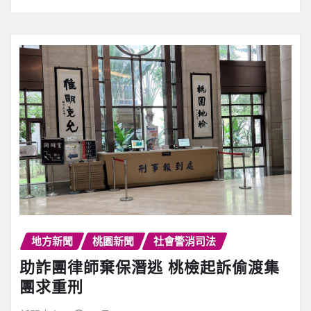
地方新聞
桃園新聞
社會警消司法
助詐團律師棄保潛逃 桃檢起訴偷渡集
團求重刑