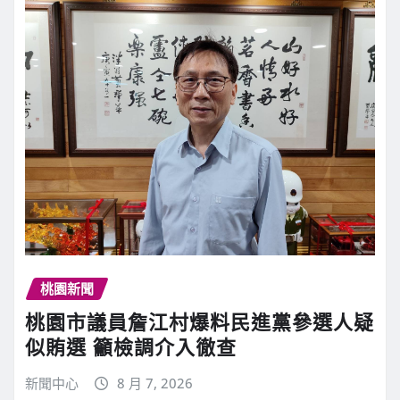
桃園新聞
桃園市議員詹江村爆料民進黨參選人疑
似賄選 籲檢調介入徹查
新聞中心
8 月 7, 2026