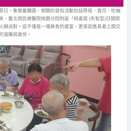
節日，象徵著團圓，相關的習俗活動包括祭祖、賞月、吃柚
，臺北榮民總醫院桃園分院附設「桃喜居 (失智型)日間照
火鍋派對。這不僅是一場美食的盛宴，更是促進長者之間交
的溫暖與喜悅。