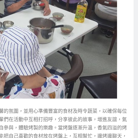
馨的氛圍，並用心準備豐富的食材及時令蔬菜，以確保每位
輩們在活動中互相打招呼，分享彼此的故事，增進友誼，氣
自參與，體驗烤製的樂趣。當烤盤逐漸升溫，香氣四溢的烤
能把自己喜歡的食材放在烤盤上，互相幫忙，邊烤邊聊天，