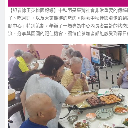
【記者徐玉英桃園報導】中秋節是臺灣社會非常重要的傳統
子、吃月餅，以及大家期待的烤肉。隨著中秋佳節腳步的到來
顧中心」特別策劃，舉辦了一場專為中心內長者設計的烤肉
流、分享與團圓的絕佳機會，讓每位參加者都能感受到節日