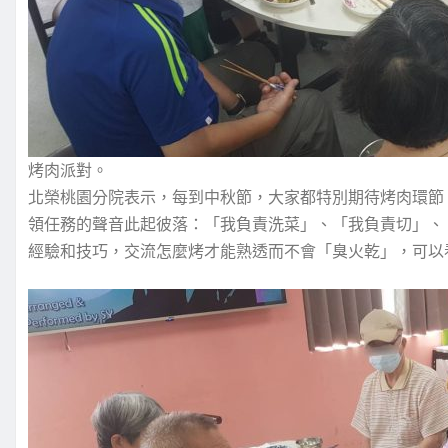
烤肉派對。
北榮桃園分院表示，每到中秋節，大家都特別期待烤肉環節
領任務的聲音此起彼落：「我負責洗菜」、「我負責切」、
經驗和技巧，交流怎麼烤才能熟透而不會「臭火乾」，可以