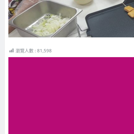
瀏覽人數 :
81,598