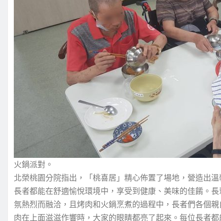
火鍋派對。
北榮桃園分院指出，「桃喜居」精心佈置了場地，營造出溫
長者都能在舒適愉悅環境中，享受到健康、美味的佳餚。長
氛熱烈而融洽，且烤肉和火鍋烹煮的過程中，長者們各個親
肉在上面滋滋作響時，大家的眼睛都亮了起來。每位長者都