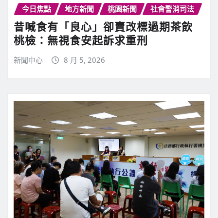
今日焦點
地方新聞
桃園新聞
社會警消司法
昔喊食有「良心」卻賣改標過期茶飲
桃檢：無視食安起訴求重刑
新聞中心
8 月 5, 2026