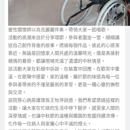
靈性關懷師以烏克麗麗伴奏，帶領大家一起唱歌。
活動的高潮來自於分享環節，參與者圍坐一堂，細細講
述自己創作背後的故事。透過每個作品，彼此的心逐漸
靠近，無論是回憶家人間共處的溫馨時光，還是表達對
親情的眷戀，都讓現場充滿了濃濃的中秋情意。
該活動大家在彩繪中訴說、在裝置中回應、在歡笑中重
溫、在歌聲中道愛，家的溫暖、屬於節的味道為每一位
參與者帶來的不僅是藝術的享受，更是一種心靈的撫慰
與交流。
該院慈心病房護理長王怡萍說道，我們希望透過這樣的
活動，讓大家在忙碌的生活中停下腳步，感受家人間的
深厚情感，也讓中秋節的溫暖與團圓的氛圍持續流傳，
化作每一位病人與家屬心中不滅的燈火。