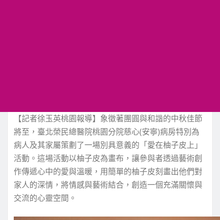
【記者徐玉英桃園報導】象徵著團圓與和諧的中秋佳節
將至，臺北榮民總醫院桃園分院慈心(安寧)病房特別為
病人及其家屬策劃了一場別具意義的「愛在柚子皮上」
活動。這場活動以柚子皮為畫布，讓參與者透過藝術創
作傳遞心中的愛與溫暖，用簡單的柚子皮刻畫出他們對
家人的深情，將情感與藝術結合，創造一個充滿關懷與
交流的心靈空間。