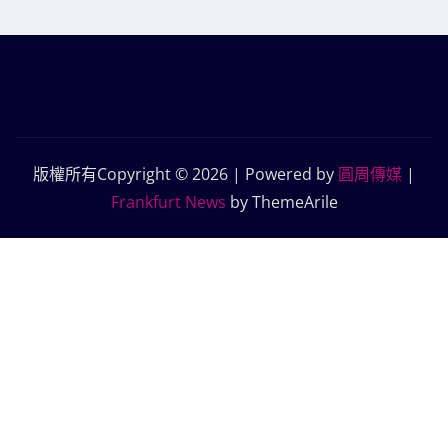
版權所有Copyright © 2026 | Powered by
圓周傳媒
|
Frankfurt News
by ThemeArile