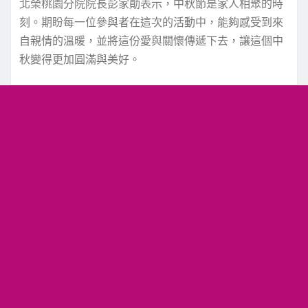
北榮桃園分院院長彭家勛表示，中秋節是家人相聚的時
刻。期盼每一位參與者在這次的活動中，能夠感受到來
自親情的溫暖，並將這份愛與關懷傳遞下去，讓這個中
秋變得更加圓滿與美好。