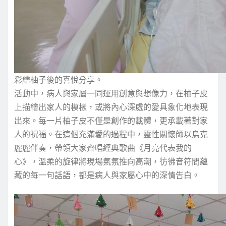
彩繪柚子後的喜悅分享。
活動中，病人與家屬一同運用創意與想像力，在柚子皮
上描繪出家人的模樣，或將內心深處的愛具象化地表現
出來。每一片柚子皮不僅是創作的載體，更承載著對家
人的祝福。在這個充滿愛的過程中，靈性關懷師以烏克
麗麗伴奏，帶領大家齊唱經典歌曲《月亮代表我的
心》，溫柔的旋律將現場氣氛推向高潮，彷彿音符間蘊
藏的每一句話語，都是病人與家屬心中的深情告白。