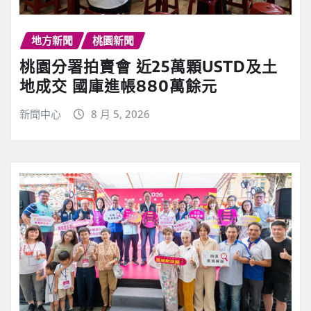
地方新聞
桃園新聞
桃園分署拍賣會 近25萬顆USTD及土
地成交 國庫進帳880萬餘元
新聞中心
8 月 5, 2026