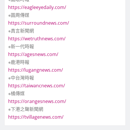
https://eagleeyedaily.com/
※圓周傳媒
https://surroundnews.com/
※真言新聞網
https://wetruthnews.com/
※新一代時報
https://agesnews.com/
※鹿港時報
https://lugangnews.com/
※中台灣時報
https://taiwancnews.com/
※橘傳媒
https://orangesnews.com/
※下港之聲新聞網
https://tvillagenews.com/