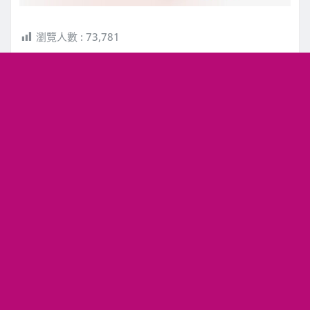
瀏覽人數 :
73,781