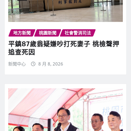
地方新聞
桃園新聞
社會警消司法
平鎮87歲翁疑嫌吵打死妻子 桃檢聲押
追查死因
新聞中心
8 月 8, 2026