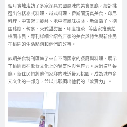
個月實地
走訪了多家深具異國風味的美食餐廳，
總計挑
選出
包括
泰式料理、越式料理、伊斯蘭清真美食、印尼
料理、中東起司披薩、地中海風味披薩、新疆饊子、德
國豬腳、韓食、柬式甜甜圈、
印度拉茶…等店家
推薦給
桃園市民
，
專刊詳細
介紹
各店家的美食與特色與
新住民
在桃園的生活點滴
和
他們的故事。
該期
美食特刊匯集了來自不同國家的餐廳與料理，展示
了桃園市在飲食文化上的豐富性與包容力。透過這些餐
廳，新住民們將他們家鄉的味道帶到桃園，成為城市多
元文化的一部分，並以此彰顯出他們的「軟實力」。