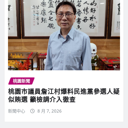
桃園新聞
桃園市議員詹江村爆料民進黨參選人疑
似賄選 籲檢調介入徹查
新聞中心
8 月 7, 2026