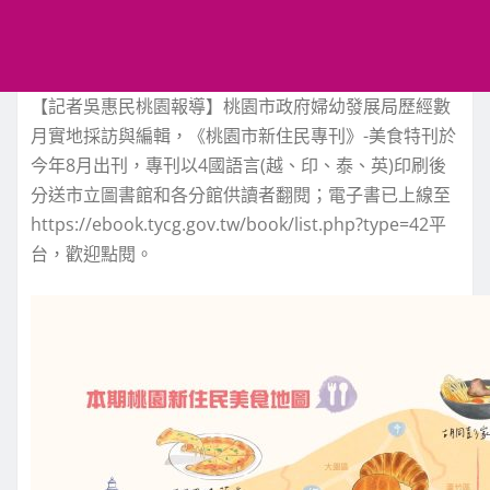
【記者吳惠民桃園報導】
桃園市
政府婦幼發展局歷經數
月實地採訪與編輯，《桃園市新住民專刊》-美食特刊於
今年8
月
出刊，專刊以4國語言(越、印、泰、英)印刷後
分送市立圖書館和各分館
供讀者翻閱
；電子書
已上線至
https://ebook.ty
cg.gov.tw/book/list.php?type=42
平
台，歡迎點閱。