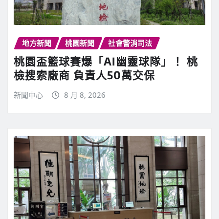
地方新聞
桃園新聞
社會警消司法
桃園盃籃球賽爆「AI幽靈球隊」！ 桃
檢搜索廠商 負責人50萬交保
新聞中心
8 月 8, 2026