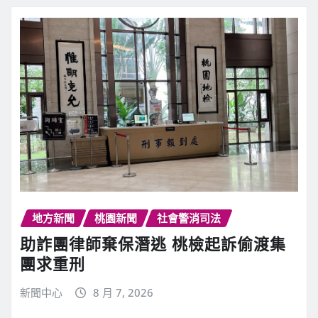
地方新聞
桃園新聞
社會警消司法
助詐團律師棄保潛逃 桃檢起訴偷渡集
團求重刑
新聞中心
8 月 7, 2026