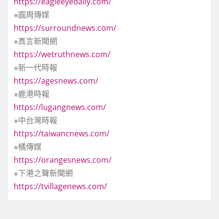
https://eagleeyedaily.com/
※圓周傳媒
https://surroundnews.com/
※真言新聞網
https://wetruthnews.com/
※新一代時報
https://agesnews.com/
※鹿港時報
https://lugangnews.com/
※中台灣時報
https://taiwancnews.com/
※橘傳媒
https://orangesnews.com/
※下港之聲新聞網
https://tvillagenews.com/