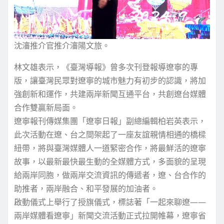
沈瀋推介官推介瀋陽文旅。
林文雄表示，《臺灣導報》曾多次刊登報導遼寧的專
版，讓臺灣民眾對遼寧的城市魅力有初步的認識，將加
強創新和運作，共建兩岸新聞互通平台，共創遼台媒體
合作雙贏新局面。
遼寧報刊傳媒集團「遼寧日報」副總編輯柏岩英表示，
此次活動在遼、台之間架起了一座友誼親情相通的橋樑
紐帶，將與臺灣媒體人一道緊密合作，將最鮮活的遼寧
故事，以最新最快最生動的全媒體方式，多面貌的呈現
給兩岸同胞，做兩岸交流資訊的傳遞者，遼、台合作的
助推者，兩岸融合、和平發展的加油者。
啟動儀式上舉行了授旗儀式，標誌著「一起來聊遼——
兩岸媒體看遼寧」新聞交流活動正式拉開帷幕，遼寧省