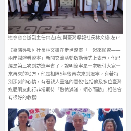
遼寧省台辦副主任齊志(右)與臺灣導報社長林文雄(左)。
《臺灣導報》社長林文雄在走進遼寧「一起來聊遼——
兩岸媒體看遼寧」新聞交流活動啟動儀式上表示，他已
經是第三次到訪遼寧省了，證明遼寧是一處吸引大家一
來再來的地方，他是相隔5年後再次來到遼寧，有著特
別深刻的心情，有著親人重逢的喜悅!包括他及多位臺灣
媒體朋友此行非常期待「熱情滿滿，傾心而動」,相信會
有很好的收穫!