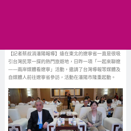
【記者蔡叔涓瀋陽報導】遠在東北的遼寧省一直是很吸
引台灣民眾一探的熱門旅遊地，日昨一項「一起來聊遼
——兩岸媒體看遼寧」活動，邀請了台灣導報等媒體及
自媒體人前往遼寧省參訪，活動在瀋陽市隆重起動。