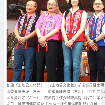
創建《土地公文化節》、《土地公文化館》前市議員蘇家明
法委員萬美玲（左三）、市議員陳韋曄（右四）、市府文化
區長蕭巧如（右一）、廣隆宮主任委員陳萬得（右三）等人
次日，桃園環保局迎合「2024土地公民俗藝術節」在桃