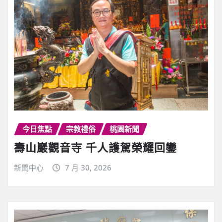
今日焦點
宗教禮俗
桃園新聞
壽山巖觀音寺 千人護駕榮耀回鑾
新聞中心
7 月 30, 2026