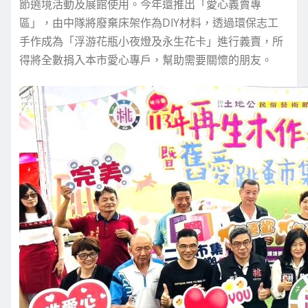
節遶境活動及展館使用。今年還推出「愛心義賣專
區」，由中隊將廢棄床架作為DIY材料，透過環保志工
手作成為「浮游花瓶小夜燈及永生花卡」進行義賣，所
得將全數捐入本市愛心專戶，幫助需要關懷的朋友。