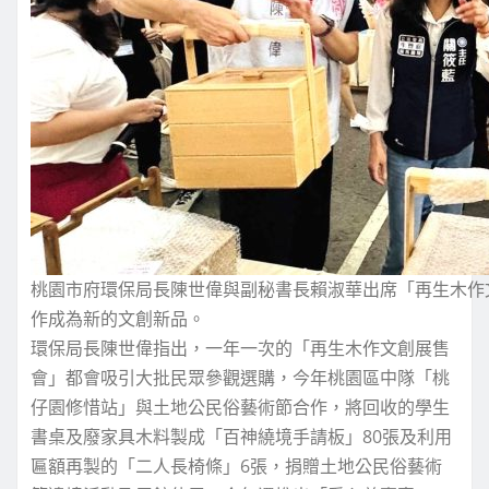
桃園市府環保局長陳世偉與副秘書長賴淑華出席「再生木作
作成為新的文創新品。
環保局長陳世偉指出，一年一次的「再生木作文創展售
會」都會吸引大批民眾參觀選購，今年桃園區中隊「桃
仔園修惜站」與土地公民俗藝術節合作，將回收的學生
書桌及廢家具木料製成「百神繞境手請板」80張及利用
匾額再製的「二人長椅條」6張，捐贈土地公民俗藝術