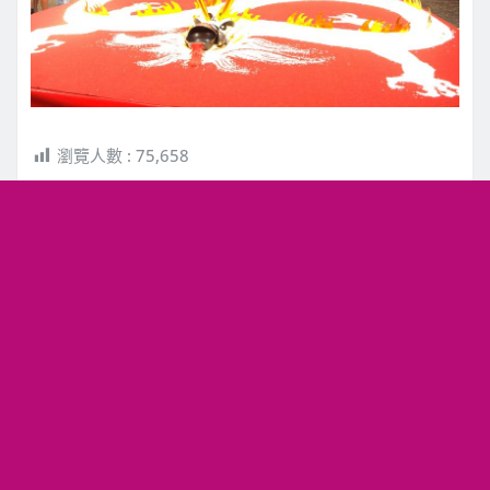
瀏覽人數 :
75,658