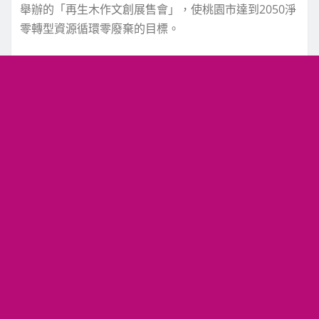
舉辦的「再生木作文創展售會」，使桃園市達到2050淨
零轉型資源循環零廢棄的目標。