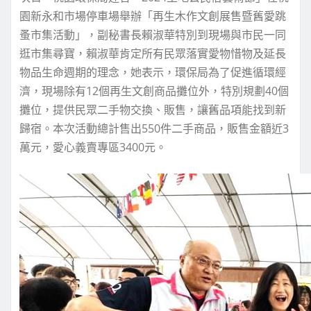
園新永和市場停車場舉辦「再生木作文創展售暨舊愛跳
蚤市集活動」，副秘書長賴淑華特別到現場與市民一同
逛市集尋寶，賴淑華肯定所有民眾落實愛物惜物及延長
物品生命週期的理念，她表示，環保局為了促進循環經
濟，現場除有12個再生文創商品攤位外，特別規劃40個
攤位，提供民眾二手物交換、販售，讓舊品項能找到新
歸宿。本次活動總計售出550件二手商品，販售金額近3
萬元，愛心義賣專區3400元。