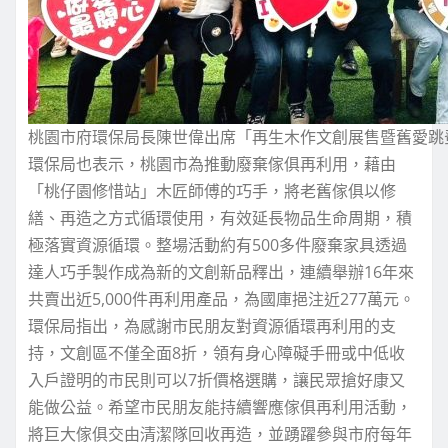
桃園市府環保局長陳世偉出席「再生木作文創展售暨舊愛跳
環保局也表示，桃園市為推動廢棄傢俱再利用，藉由
「桃仔園修惜站」木匠師傅的巧手，將老舊傢俱以修
繕、再造之方式循環使用，有效延長物品生命周期，積
極落實資源循環。整場活動約有500多件廢棄家具透過
達人巧手製作成為新的文創新品釋出，連續舉辦16年來
共賣出近5,000件再利用產品，為國庫挹注近277萬元。
環保局指出，為感謝市民朋友對資源循環再利用的支
持，文創區不僅全面8折，領有身心障礙手冊或中低收
入戶證明的市民則可以7折價格選購，讓民眾搶好康又
能做公益。希望市民朋友能持續響應傢俱再利用活動，
將巨大傢俱交由清潔隊回收再造，並踴躍參與市府每年