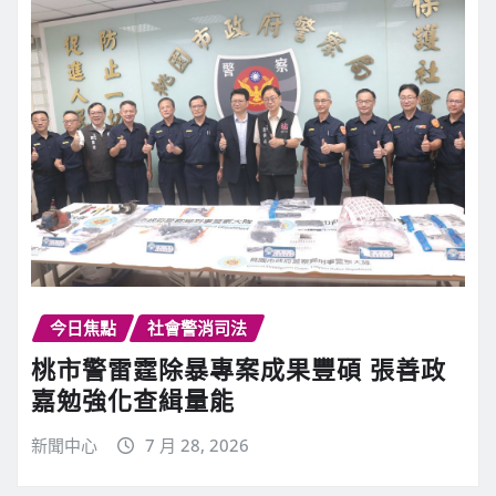
今日焦點
社會警消司法
桃市警雷霆除暴專案成果豐碩 張善政
嘉勉強化查緝量能
新聞中心
7 月 28, 2026