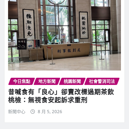
今日焦點
地方新聞
桃園新聞
社會警消司法
昔喊食有「良心」卻賣改標過期茶飲
桃檢：無視食安起訴求重刑
新聞中心
8 月 5, 2026