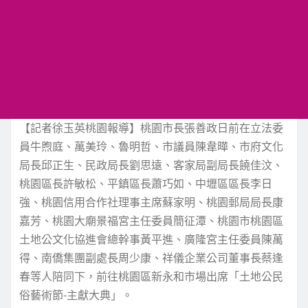
【記者徐玉英桃園報導】桃園市長張善政日前在立法委
員牛煦庭、萬美玲、魯明哲、市議員陳韋曄、市府文化
局長邱正生、民政局長劉思遠、客家局副局長饒佳汶、
桃園區長許敏松、平鎮區長蕭巧如、中壢區區長李日
強、桃園信用合作社理事主席蘇家明、桃園郵局局長康
嘉芳、桃園大廟景福宮主任委員簡征潭、桃園市桃園區
土地公文化協進會總幹事黃平進、廣隆宮主任委員陳萬
得、南僑集團副處長周少康、祥儀企業公司董事長蔡逢
春等人陪同下，前往桃園區新永和市場出席「土地公民
俗藝術節-主獻大典」。