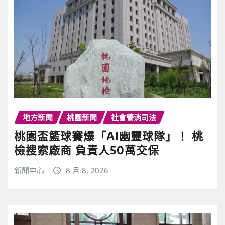
地方新聞
桃園新聞
社會警消司法
桃園盃籃球賽爆「AI幽靈球隊」！ 桃
檢搜索廠商 負責人50萬交保
新聞中心
8 月 8, 2026