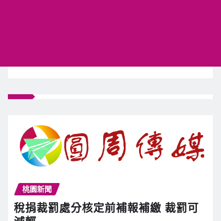
桃園新聞
稅捐裁罰處分核定前補報補繳 裁罰可
減輕