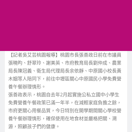
【記者吳艾芸桃園報導】桃園市長張善政日前在市議員
張曉昀、舒翠玲、謝美英、市府教育局長劉仲成、農業
局長陳冠義、衛生局代理局長余依靜、中原國小校長黃
木姻等人陪同下，前往中壢區關心中原國民小學免費營
養午餐辦理情形。
張善政表示，桃園自去年2月起實施公私立國中小學生
免費營養午餐政策已滿一年半，在減輕家庭負擔之餘，
市府更關心用餐品質，今日特別在開學期間關心學校營
養午餐辦理情形，確保使用在地食材並嚴格把關、溯
源，照顧孩子們的健康。