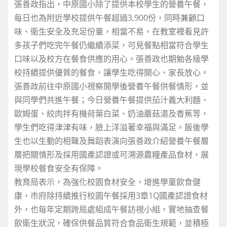
張善政指出，中原國小除了提供本校學生的營養午餐，
每日也為附近學校提供午餐超過3,900份，同時兼顧口
味、衛生安全及充足份量，相當不易，在教室裡看見許
多孩子們吃完午餐仍繼續添菜，可見餐點相當符合學生
口味以及校方在餐食供應的用心。張善政也期勉各級學
校持續提供優質的餐食，讓學生吃得開心、家長放心。
張善政前往中原國小視察開學後營養午餐供餐情形，並
與同學們共進午餐；今日營養午餐提供茄汁義大利麵、
歐姆蛋、絞肉拌有機荷葉白菜、奶油蘑菇湯及香蕉等，
學生們吃得津津有味，臉上洋溢著幸福與滿足。飯後學
生也以生動的相聲及舞蹈表演向張善政介紹營養午餐層
層把關情形及採用國產認證或可溯源農糧產品食材，展
現學校餐食安全有保障。
教育局表示，為強化校園食材安全，增進學童飲食健
康，市府除持續推行校園午餐採用3章1Q國產認證食材
外，也每年定期跨局處組成午餐訪視小組，實地抽查餐
飲衛生狀況，確保供餐品質符合食品衛生規範，並積極