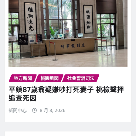
地方新聞
桃園新聞
社會警消司法
平鎮87歲翁疑嫌吵打死妻子 桃檢聲押
追查死因
新聞中心
8 月 8, 2026