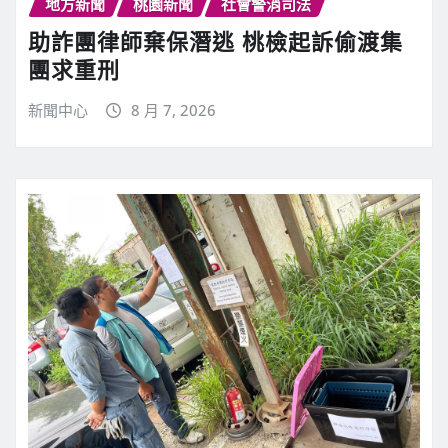
地方新聞
桃園新聞
社會警消司法
助詐團律師棄保潛逃 桃檢起訴偷渡集
團求重刑
新聞中心
8 月 7, 2026