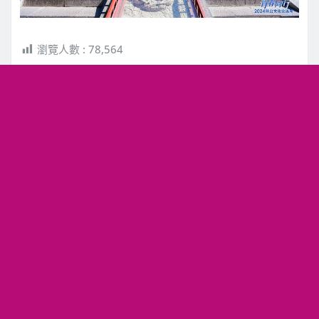
瀏覽人數 :
78,564