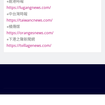
※鹿港時報
https://lugangnews.com/
※中台灣時報
https://taiwancnews.com/
※橘傳媒
https://orangesnews.com/
※下港之聲新聞網
https://tvillagenews.com/
版權所有Copyright © 2026 | Powered by
圓周傳媒
|
Frankfurt News
by ThemeArile