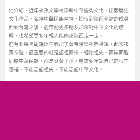
他介紹，近年來孫文學校深耕中華優秀文化，出版歷史
文化作品，弘揚中華民族精神，期待到陝西參訪的成員
回到台灣之後，能帶動更多朋友加深對中華文化的瞭
解，也希望更多年輕人能夠來陝西走一走。
前台北縣長周錫瑋在參加了黃帝陵祭祖典禮說，此次來
黃帝陵，最重要的就是認祖歸宗，緬懷祖先，兩岸同胞
同屬中華民族，都是炎黃子孫，應該要牢記自己的根在
哪裡，不能忘記祖先，不能忘記中華文化。