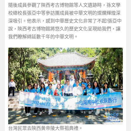
隨後成員參觀了陝西考古博物館等人文遺跡時，孫文學
校總校長張亞中等參訪團成員被中華文明的燦爛輝煌深
深吸引。他表示，感到中華歷史文化非常了不起!張亞中
說，陝西考古博物館將悠久的歷史文化呈現給我們，讓
我們瞭解綿延數千年的中華文明。
台灣民眾去陝西黄帝陵大祭祖典禮。