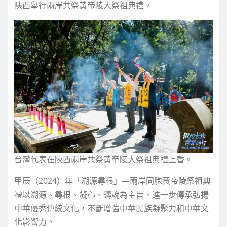
陝西舉行兩岸共祭黄帝陵大祭祖典禮。
台灣代表在陝西兩岸共祭黄帝陵大祭祖典禮上香。
甲辰（2024）年「溯源尋根」—兩岸同胞黃帝陵祭祖典
禮以溯源、尋根、凝心、鑄魂為主旨，進一步傳承弘揚
中華優秀傳統文化，不斷增強中華民族凝聚力和中華文
化影響力。