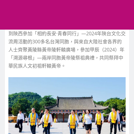
到陝西參加「相約長安·青春同行」—2024年陝台文化交
流周活動的300多名台灣同胞，與來自大陸社會各界的
人士齊聚黃陵縣黃帝陵軒轅廣場，參加甲辰（2024）年
「溯源尋根」—兩岸同胞黃帝陵祭祖典禮，共同祭拜中
華民族人文初祖軒轅黃帝。