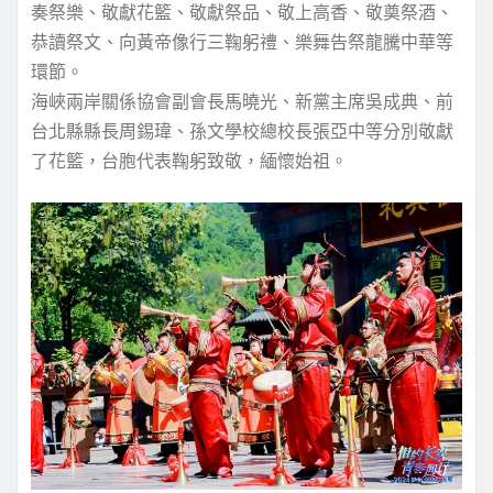
奏祭樂、敬獻花籃、敬獻祭品、敬上高香、敬奠祭酒、
恭讀祭文、向黃帝像行三鞠躬禮、樂舞告祭龍騰中華等
環節。
海峽兩岸關係協會副會長馬曉光、新黨主席吳成典、前
台北縣縣長周錫瑋、孫文學校總校長張亞中等分別敬獻
了花籃，台胞代表鞠躬致敬，緬懷始祖。