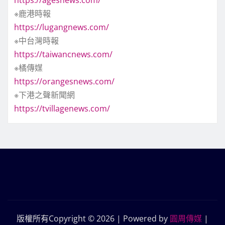
https://agesnews.com/
※鹿港時報
https://lugangnews.com/
※中台灣時報
https://taiwancnews.com/
※橘傳媒
https://orangesnews.com/
※下港之聲新聞網
https://tvillagenews.com/
版權所有Copyright © 2026 | Powered by
圓周傳媒
|