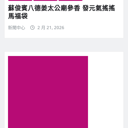
蘇俊賓八德姜太公廟參香 發元氣搖搖
馬福袋
新聞中心
2 月 21, 2026