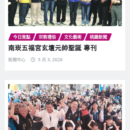
今日焦點
宗教禮俗
文化藝術
桃園新聞
南崁五福宮玄壇元帥聖誕 專刊
新聞中心
5 月 3, 2026