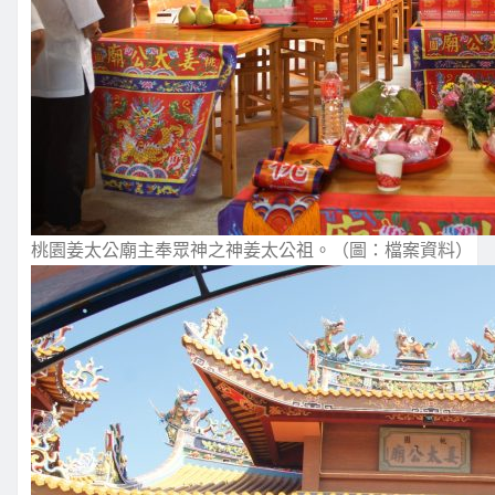
桃園姜太公廟主奉眾神之神姜太公祖。（圖：檔案資料）