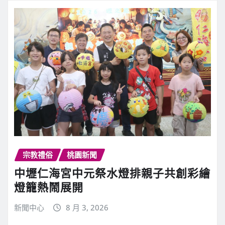
宗教禮俗
桃園新聞
中壢仁海宮中元祭水燈排親子共創彩繪
燈籠熱鬧展開
新聞中心
8 月 3, 2026