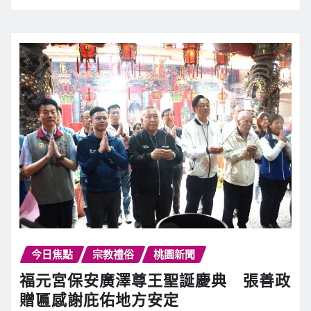
今日焦點
宗教禮俗
桃園新聞
福元宮保安廣澤尊王聖誕慶典 張善政
贈匾感謝庇佑地方安定