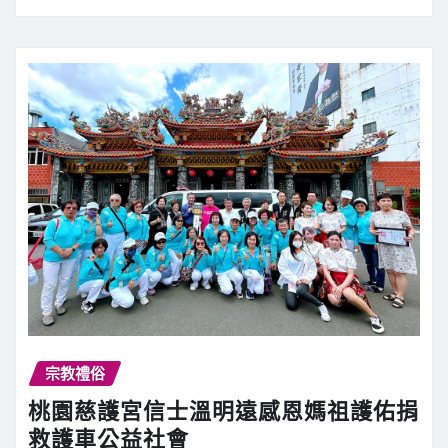
宗教禮俗
桃園慈護宮信士溫明遠感恩媽祖護佑捐
救護車公益社會