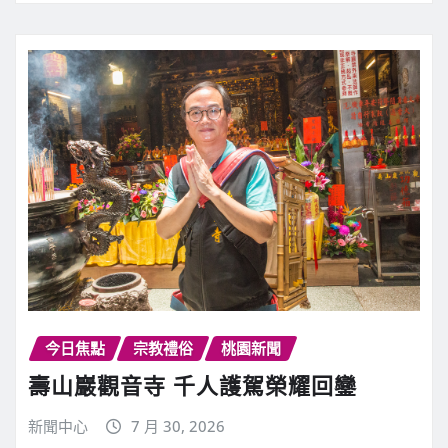
今日焦點
宗教禮俗
桃園新聞
壽山巖觀音寺 千人護駕榮耀回鑾
新聞中心
7 月 30, 2026