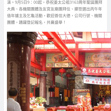
演。9月5日9：00起，恭祝姜太公祖3163周年聖誕團拜
大典、各機關團體及友宮友廟團拜住、擲筊選出丙午年
值年爐主及乞龜活動，歡迎善信大德，公司行號、機關
團體，踴躍登記報名，共襄盛舉！