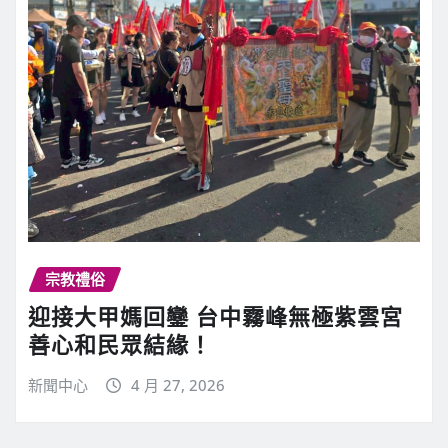
宗教禮俗
迎接大甲媽回鑾 台中霧峰無極紫雲宮
善心和民眾結緣！
新聞中心
4 月 27, 2026