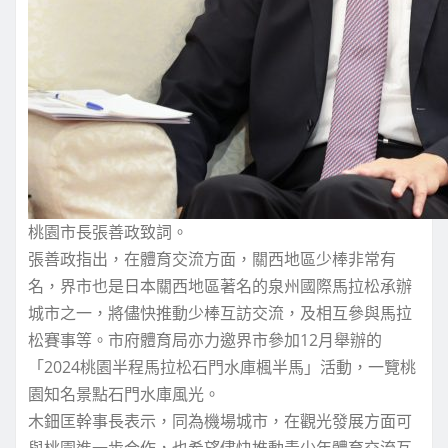
桃園市長張善政致詞。
張善政指出，在體育交流方面，關西地區少棒非常有
名，界市也是日本關西地區著名的泉州國際馬拉松承辦
城市之一，將儘快推動少棒互訪交流，及相互參與馬拉
松賽事等。市府體育局亦力邀界市參加12月舉辦的
「2024桃園半程馬拉松石門水庫楓半馬」活動，一覽桃
園知名景點石門水庫風光。
木鈿匡幹事長表示，同為機場城市，在觀光發展方面可
與桃園進一步合作，也希望儘快推動青少年體育交流互