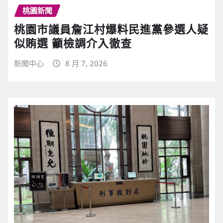
桃園新聞
桃園市議員詹江村爆料民進黨參選人疑
似賄選 籲檢調介入徹查
新聞中心
8 月 7, 2026