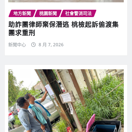
地方新聞
桃園新聞
社會警消司法
助詐團律師棄保潛逃 桃檢起訴偷渡集
團求重刑
新聞中心
8 月 7, 2026