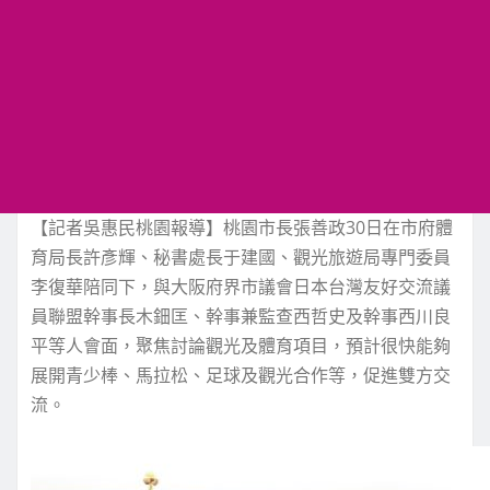
【記者吳惠民桃園報導】桃園市長張善政30日在市府體
育局長許彥輝、秘書處長于建國、觀光旅遊局專門委員
李復華陪同下，與大阪府界市議會日本台灣友好交流議
員聯盟幹事長木鈿匡、幹事兼監查西哲史及幹事西川良
平等人會面，聚焦討論觀光及體育項目，預計很快能夠
展開青少棒、馬拉松、足球及觀光合作等，促進雙方交
流。