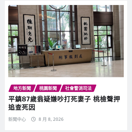
地方新聞
桃園新聞
社會警消司法
平鎮87歲翁疑嫌吵打死妻子 桃檢聲押
追查死因
新聞中心
8 月 8, 2026