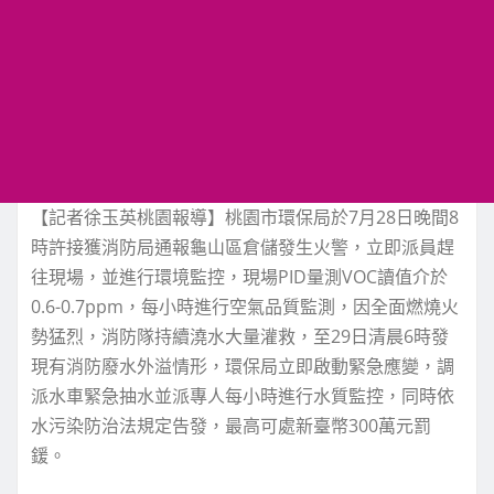
【記者徐玉英桃園報導】桃園市環保局於7月28日晚間8
時許接獲消防局通報龜山區倉儲發生火警，立即派員趕
往現場，並進行環境監控，現場PID量測VOC讀值介於
0.6-0.7ppm，每小時進行空氣品質監測，因全面燃燒火
勢猛烈，消防隊持續澆水大量灌救，至29日清晨6時發
現有消防廢水外溢情形，環保局立即啟動緊急應變，調
派水車緊急抽水並派專人每小時進行水質監控，同時依
水污染防治法規定告發，最高可處新臺幣300萬元罰
鍰。