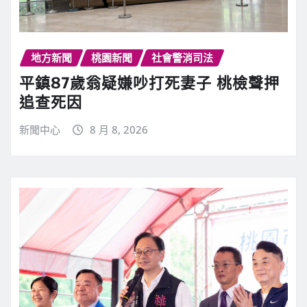
地方新聞
桃園新聞
社會警消司法
平鎮87歲翁疑嫌吵打死妻子 桃檢聲押
追查死因
新聞中心
8 月 8, 2026