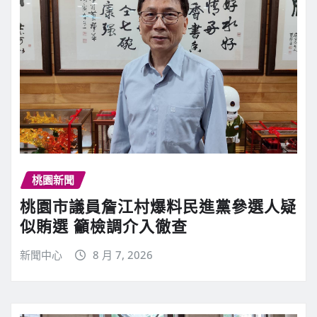
桃園新聞
桃園市議員詹江村爆料民進黨參選人疑
似賄選 籲檢調介入徹查
新聞中心
8 月 7, 2026