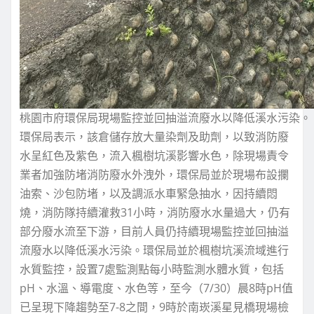
桃園市府環保局現場監控並回抽溢流廢水以降低溪水污染。
環保局表示，該倉儲存放大量染劑及助劑，以致消防廢
水呈紅色及紫色，流入楓樹坑溪影響水色，除現場責令
業者加強防堵消防廢水外洩外，環保局並於現場布設攔
油索、沙包防堵，以及調派水車緊急抽水，因持續悶
燒，消防隊持續灌救31小時，消防廢水水量過大，仍有
部分廢水流至下游，目前人員仍持續現場監控並回抽溢
流廢水以降低溪水污染。環保局並於楓樹坑溪流域進行
水質監控，設置7處監測點每小時監測水體水質，包括
pH、水溫、導電度、水色等，至今（7/30）晨8時pH值
已呈現下降趨勢至7-8之間，9時於南崁溪星見橋現場檢