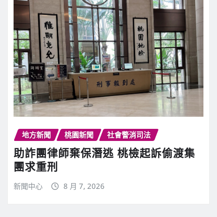
地方新聞
桃園新聞
社會警消司法
助詐團律師棄保潛逃 桃檢起訴偷渡集
團求重刑
新聞中心
8 月 7, 2026