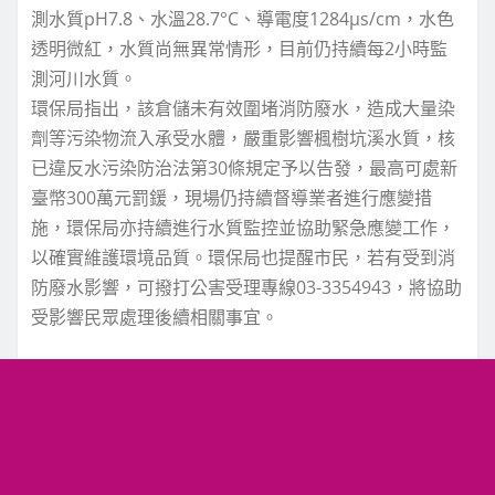
測水質pH7.8、水溫28.7°C、導電度1284μs/cm，水色
透明微紅，水質尚無異常情形，目前仍持續每2小時監
測河川水質。
環保局指出，該倉儲未有效圍堵消防廢水，造成大量染
劑等污染物流入承受水體，嚴重影響楓樹坑溪水質，核
已違反水污染防治法第30條規定予以告發，最高可處新
臺幣300萬元罰鍰，現場仍持續督導業者進行應變措
施，環保局亦持續進行水質監控並協助緊急應變工作，
以確實維護環境品質。環保局也提醒市民，若有受到消
防廢水影響，可撥打公害受理專線03-3354943，將協助
受影響民眾處理後續相關事宜。