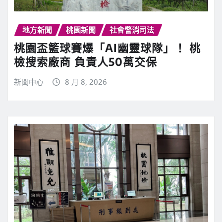
地方新聞
桃園新聞
社會警消司法
桃園盃籃球賽爆「AI幽靈球隊」！ 桃
檢搜索廠商 負責人50萬交保
新聞中心
8 月 8, 2026