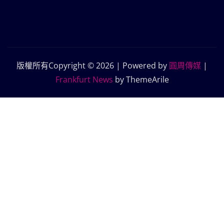
版權所有Copyright © 2026 | Powered by
圓周傳媒
|
Frankfurt News
by ThemeArile