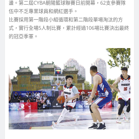
盪。第二屆CYBA朝陽籃球聯賽日前開幕，62支參賽隊
伍中不乏專業球員和網紅選手。
比賽採用第一階段小組循環和第二階段單場淘汰的方
式，實行全場5人制比賽，累計經過106場比賽決出最終
的冠亞季軍。