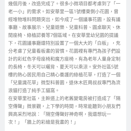
幾個月後，改造完成了。很多小微項目都考慮到了「一
老一小」的需求。如安華里一區1號樓東側小花園，曾
經堆物堆料問題突出，如今成了一個議事花園，設有議
事廳、故事展示、兒童遊樂、兒童科普、圓桌聊天、休
閒座椅、綠植認養等7個區域。在安華里幼兒園的提議
下，花園議事廳還特別設置了一個大大的「白板」，充
分考慮了兒童看板書的習慣。花園裡有專門為孩子們設
計的彩虹色字母座椅和魔方座椅，有為老年人量身定制
的長椅，冬天可以曬背、夏天可以乘涼。安外社區5號
樓的熱心居民用自己精心養護的綠植花草，打造了一個
「兒童識花草」微型科普園，退休木匠周叔叔專門為流
浪貓打造了純手工貓窩。
在安華里社區，主幹道上的老舊變電房被打造成了「隔
空傳聲」微景觀，上下學的時間，時常能聽到小朋友們
興高采烈地說：「隔空傳聲好神奇啊，我還想玩一
次！」「牆上的彩繪是我畫的！」