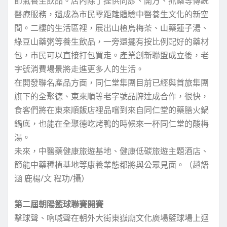
節氣養生飲品。店內除了提供問診、開方、抓藥等傳統
醫療服務，還成為市民零距離體驗中醫養生文化的新空
間。二樓的生活區裡，展出山楂烏梅茶、山藥蓮子湯、
綠豆山藥粥等養生飲品，一旁還擺有按比例配好的藥材
包，市民可以直接打包買走。產業創新聯盟成立後，老
字號消費場景將走進更多人的生活。
在開發聯名產品方面，同仁堂集團目前已經與首旅集團
旗下的全聚德、東來順等老字號品牌達成合作，很快，
食客們將在東來順飯店裡品嚐到來自同仁堂的藥膳火鍋
鍋底，也能在全聚德吃烤鴨的時候來一杯同仁堂的酸梅
湯。
未來，中醫藥健康旅遊基地、健康低碳旅遊主題酒店、
節能中藥種植基地等康養業態都將與公眾見面。（趙語
涵 鹿楊/文 程功/攝）
第二屆朝陽籃球聯賽開賽
擊球聲、吶喊聲在朝外大街東嶽廟文化廣場籃球場上迴