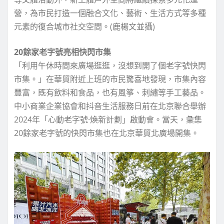
營，為市民打造一個融合文化、藝術、生活方式等多種
元素的復合城市社交空間。(鹿楊文並攝)
20餘家老字號亮相快閃市集
「利用午休時間來廣場逛逛，沒想到開了個老字號快閃
市集。」在華貿附近上班的市民驚喜地發現，市集內容
豐富，既有飲料和食品，也有風箏、刺繡等手工藝品。
中小商業企業協會和抖音生活服務日前在北京聯合舉辦
2024年「心動老字號·煥新計劃」啟動會。當天，彙集
20餘家老字號的快閃市集也在北京華貿北廣場開集。