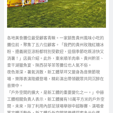
各地美食攤位最受顧客青睞。一家銷售貴州風味小吃的
攤位前，聚集了五六位顧客。「我們的貴州玫瑰紅糖冰
粉、遵義豌豆涼粉都特別受歡迎，這個季節吃既涼快又
消暑！」店員介紹。此外，東來順羊肉串、貴州黔茶、
查干湖獵魚宴、陝西茯苓茶等攤位也人氣不俗。
夜色漸深，暑氣消散，新工體草坪又變身為音樂節現
場，樂隊表演陸續登場，精彩演出帶領觀眾共同沉醉在
音樂中。
「戶外空間的擴大，是新工體的重要變化之一。」中赫
工體相關負責人表示，新工體擁有10萬平方米的戶外空
間，未來，除了利用內部足球場舉辦中超聯賽、演唱會
等文體活動外，新工體戶外空間將繼續探索多元化運