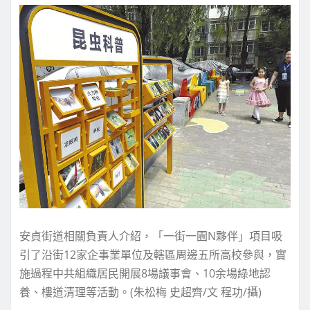
安貞街道相關負責人介紹，「一街一園N夥伴」項目吸
引了沿街12家企事業單位及轄區周邊五所高校參與，實
施過程中共組織居民開展8場議事會、10余場綠地認
養、樓道清理等活動。(朱松梅 史超齊/文 程功/攝)