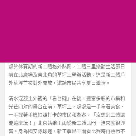
處於休賽期的新工體格外熱鬧，工體三里樂動生活節日
前在北廣場及東北角的草坪上舉辦活動。這是新工體戶
外草坪首次對外開放，邀請市民共享夏日激情。
清水混凝土外觀的「看台碗」在後，豐富多彩的市集和
光芒四射的舞台在前，草坪上，處處是一手拿著美食、
一手握著手機拍照打卡的市民和遊客。「沒想到工體還
能這麼玩！」北京姑娘王雨從新工體北門一進來就很興
奮。身為國安隊球迷，新工體是王雨看比賽時再熟悉不