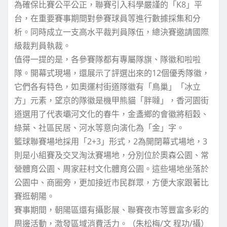
為確保比賽公平公正，聯賽引入科學嚴謹的「K8」平
台，在重要賽事期間對參賽球員等進行數據採集和分
析。同時成立一支高水平裁判員隊伍，總決賽邀請國際
級裁判員執裁。
值得一提的是，各參賽隊都有專屬隊旗、隊徽和啦啦
隊。開幕式現場，還展示了評選出來的12個優秀隊徽，
它們各有特色，如奧運村街道隊徽有「鳥巢」「冰立
方」元素，望京的隊徽是機甲熊貓「胖噠」，香河園街
道選用了代表壩河文化的春牛，金盞鄉的會徽將稻穀、
綠葉、社區民居、河水等意向演化為「金」字。
籃球聯賽場地採用「2+3」形式，2為開閉幕式場地，3
則是小組賽及交叉淘汰賽場地，分別位於奧森公園、常
營體育公園、周家莊村文化體育公園。這些場地坐落於
公園中、商圈旁，更加接近市民群眾，方便大家跟著比
賽逛朝陽。
賽事期間，朝陽區還有攝影展、聯賽夜市等豐富多彩的
周邊活動，激發區域消費活力。（朱松梅/文 程功/攝）