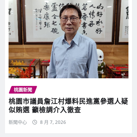
桃園新聞
桃園市議員詹江村爆料民進黨參選人疑
似賄選 籲檢調介入徹查
新聞中心
8 月 7, 2026