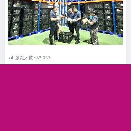
瀏覽人數 :
83,037