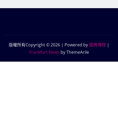
版權所有Copyright © 2026 | Powered by
圓周傳媒
|
Frankfurt News
by ThemeArile