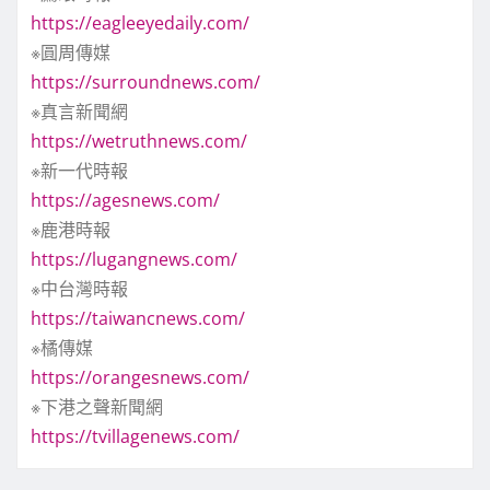
https://eagleeyedaily.com/
※圓周傳媒
https://surroundnews.com/
※真言新聞網
https://wetruthnews.com/
※新一代時報
https://agesnews.com/
※鹿港時報
https://lugangnews.com/
※中台灣時報
https://taiwancnews.com/
※橘傳媒
https://orangesnews.com/
※下港之聲新聞網
https://tvillagenews.com/