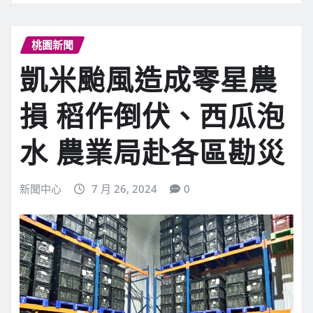
桃園新聞
凱米颱風造成零星農
損 稻作倒伏、西瓜泡
水 農業局赴各區勘災
新聞中心
7 月 26, 2024
0