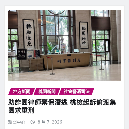
地方新聞
桃園新聞
社會警消司法
助詐團律師棄保潛逃 桃檢起訴偷渡集
團求重刑
新聞中心
8 月 7, 2026