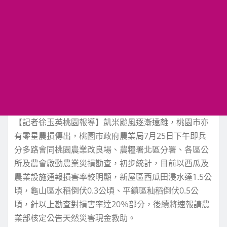
【記者徐玉英桃園報導】凱米颱風逐漸遠離，桃園市亦
有零星農損傳出，桃園市政府農業局7月25日下午即兵
分多路會同桃園農業改良場、農糧署北區分署、各區公
所及農會啟動農業災損勘查，初步統計，目前以西瓜及
農業設施通報損害率較明顯，新屋區西瓜田浸水達1.5公
頃，龜山區水稻倒伏0.3公頃、平鎮區秈稻倒伏0.5公
頃，針以上勘查對損害率達20％部分，後續將速報請農
業部核定公告天然災害現金救助。