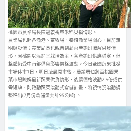
桃園市農業局長陳冠義視察禾稻災損情形。
農業局也赴各漁港、畜牧場、養殖漁業場關心，目前無
明顯災情；農業局長也親自到蔬菜產銷班瞭解供貨情
形，因桃園以溫網室栽培為主，各產銷班供應穩定，但
整體仍受中南部供貨影響價格波動。今日全國蔬果批發
市場休市1日，明日凌晨開市後，農業局也將至桃園果
菜市場瞭解最新蔬果供貨情形，後續價格波動2.5倍或供
需短缺，則啟動蔬菜滾動式倉儲計畫，將視情況滾動調
整釋出(7月份倉儲量共計95公噸) 。