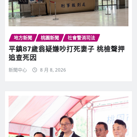
地方新聞
桃園新聞
社會警消司法
平鎮87歲翁疑嫌吵打死妻子 桃檢聲押
追查死因
新聞中心
8 月 8, 2026