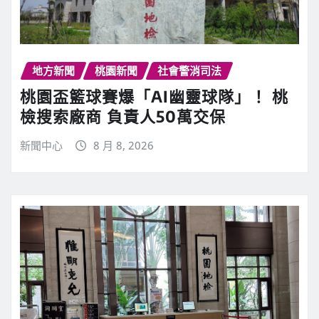
地方新聞
桃園新聞
社會警消司法
桃園盃籃球賽爆「AI幽靈球隊」！ 桃
檢搜索廠商 負責人50萬交保
新聞中心
8 月 8, 2026