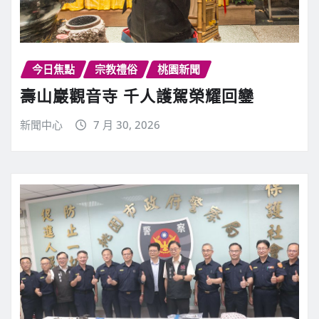
今日焦點
宗教禮俗
桃園新聞
壽山巖觀音寺 千人護駕榮耀回鑾
新聞中心
7 月 30, 2026