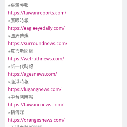
※臺灣導報
https://taiwanreports.com/
※鷹眼時報
https://eagleeyedaily.com/
※圓周傳媒
https://surroundnews.com/
※真言新聞網
https://wetruthnews.com/
※新一代時報
https://agesnews.com/
※鹿港時報
https://lugangnews.com/
※中台灣時報
https://taiwancnews.com/
※橘傳媒
https://orangesnews.com/