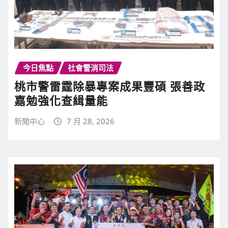
今日焦點
社會警消司法
桃市警雷霆除暴專案成果豐碩 張善政
嘉勉強化查緝量能
新聞中心
7 月 28, 2026