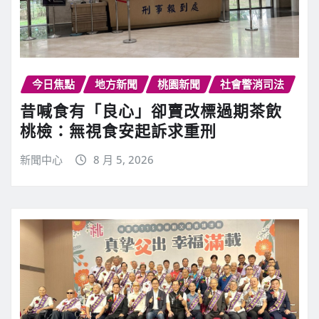
今日焦點
地方新聞
桃園新聞
社會警消司法
昔喊食有「良心」卻賣改標過期茶飲
桃檢：無視食安起訴求重刑
新聞中心
8 月 5, 2026