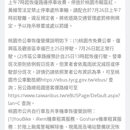
上午7時起恢復路邊停車收費，停放於桃園市轄區紅、
黃線等法定禁止停車處所車輛，請配合於7月26日上午7
時前駛離，違反規定者，將依道路交通管理處罰條例規
定，予以拖吊移置或處以罰鍰。
桃園市公車恢復營運說明如下：(1)桃園市免費公車、復
興區及觀音區幸福巴士25日停駛，7月26日起正常行
駛。(2)市區公車路線預計自25日13時起恢復行駛，發車
班次原則依例假日班表，但業者會依風雨狀況減班或停
駛部分班次，詳情仍請依照業者公布資訊為準，可至桃
園市公車動態網https://ebus.tycg.gov.tw/ebus/ 查
詢；另公路總局國道客運路線可至
https://www.taiwanbus.tw/eBUSPage/Default.aspx?
lan=C 查詢。
桃園市公共自行車及共享機車恢復營說明：
(1)YouBike、iRent機車租賃服務、Goshare機車租賃服
務：於陸上颱風警報解除後，視風雨及場站整備狀況恢