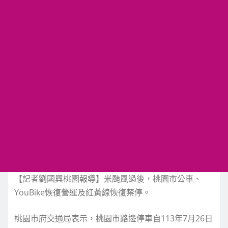
【記者劉國興桃園報導】米颱風過後，桃園市公車、
YouBike恢復營運及紅黃線恢復禁停。
桃園市府交通局表示，桃園市路邊停車自113年7月26日