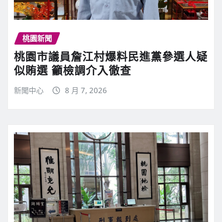
桃園新聞
桃園市議員詹江村爆料民進黨參選人疑
似賄選 籲檢調介入徹查
新聞中心
8 月 7, 2026