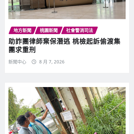
地方新聞
桃園新聞
社會警消司法
助詐團律師棄保潛逃 桃檢起訴偷渡集
團求重刑
新聞中心
8 月 7, 2026