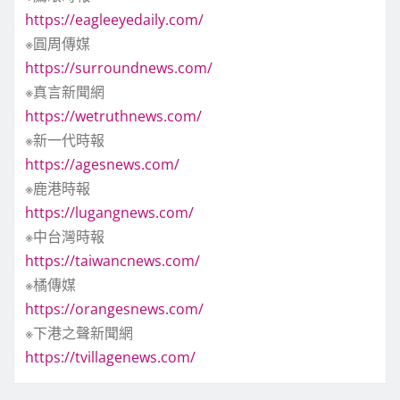
https://eagleeyedaily.com/
※圓周傳媒
https://surroundnews.com/
※真言新聞網
https://wetruthnews.com/
※新一代時報
https://agesnews.com/
※鹿港時報
https://lugangnews.com/
※中台灣時報
https://taiwancnews.com/
※橘傳媒
https://orangesnews.com/
※下港之聲新聞網
https://tvillagenews.com/