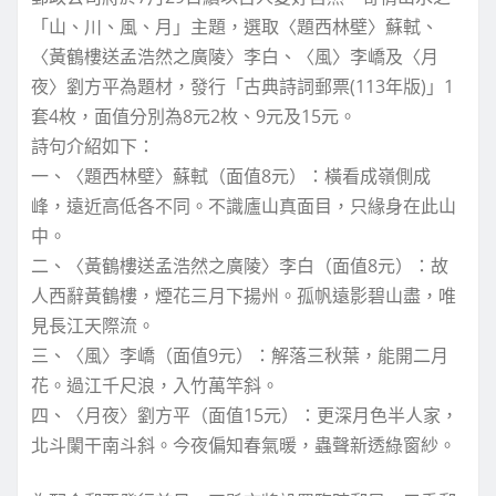
「山、川、風、月」主題，選取〈題西林壁〉蘇軾、
〈黃鶴樓送孟浩然之廣陵〉李白、〈風〉李嶠及〈月
夜〉劉方平為題材，發行「古典詩詞郵票(113年版)」1
套4枚，面值分別為8元2枚、9元及15元。
詩句介紹如下：
一、〈題西林壁〉蘇軾（面值8元）：橫看成嶺側成
峰，遠近高低各不同。不識廬山真面目，只緣身在此山
中。
二、〈黃鶴樓送孟浩然之廣陵〉李白（面值8元）：故
人西辭黃鶴樓，煙花三月下揚州。孤帆遠影碧山盡，唯
見長江天際流。
三、〈風〉李嶠（面值9元）：解落三秋葉，能開二月
花。過江千尺浪，入竹萬竿斜。
四、〈月夜〉劉方平（面值15元）：更深月色半人家，
北斗闌干南斗斜。今夜偏知春氣暖，蟲聲新透綠窗紗。