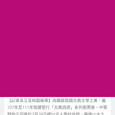
【記者吳艾芸桃園報導】為闡揚我國古典文學之美，繼
107年至111年陸續發行「古典詩詞」系列郵票後，中華
郵政公司將於7月29日續以古人愛好自然、寄情山水之