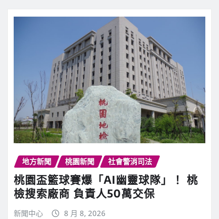
地方新聞
桃園新聞
社會警消司法
桃園盃籃球賽爆「AI幽靈球隊」！ 桃
檢搜索廠商 負責人50萬交保
新聞中心
8 月 8, 2026