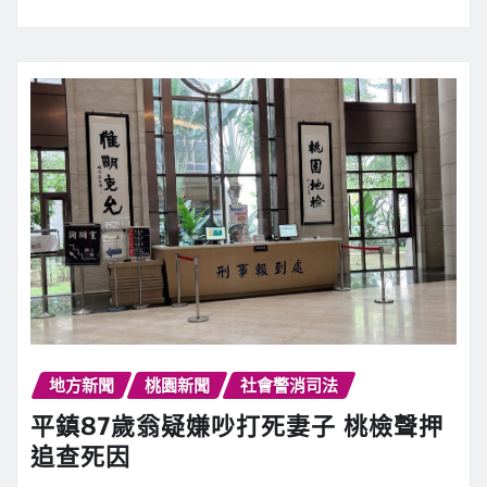
地方新聞
桃園新聞
社會警消司法
平鎮87歲翁疑嫌吵打死妻子 桃檢聲押
追查死因