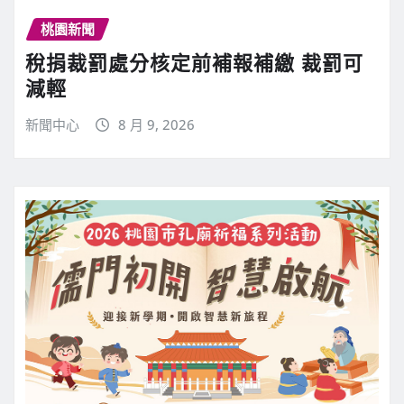
桃園新聞
稅捐裁罰處分核定前補報補繳 裁罰可
減輕
新聞中心
8 月 9, 2026