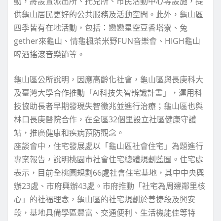
動，將設置派出所、托兒所、市民活動中心等設施，提
供龜山居民更好的公共服務及活動空間。此外，龜山區
四季皆有在地活動，包括：戀戀星空豆香塔寮、兔
gether來龜山、情龜楓茶米野FUN音樂會、HIGH龜山
啤酒搖滾音樂節等。
龜山區公所說明，因應高齡化社會，龜山區與長庚科大
及臺灣大學合作推動「AI科技失智辨識計畫」，運用科
技協助長者早期發現失智徵兆並進行治療；龜山區也與
林口長庚醫院合作，在全區32個里設立社區健康守護
站，推廣健康和疾病預防觀念。
座談會中，住宅發展處以「龜山區社會住宅」為題進行
專案報告，說明桃園市社會住宅總體規劃藍圖。住宅處
表示，目前全桃園規劃66處社會住宅基地，其中中央興
辦23處、市府興辦43處。市府推動「社宅為周邊鄰里核
心」的社福理念，龜山區的社宅規劃於善捷段及興安
段，基地具備學區豐富、交通便利、生活機能佳等特