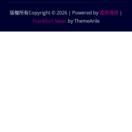
版權所有Copyright © 2026 | Powered by
圓周傳媒
|
Frankfurt News
by ThemeArile