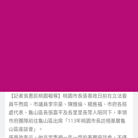
【記者吳惠民桃園報導】桃園市長張善政日前在立法委
員牛煦庭、市議員李宗豪、陳雅倫、楊進福、市府各局
處代表、龜山區長張嘉平及各里里長等人陪同下，率領
市府團隊前往龜山區出席「113年桃園市長訪視基層龜
山區座談會」。
張善政表示，他非常重視一年一度的基層座談會，不僅