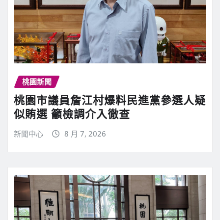
桃園新聞
桃園市議員詹江村爆料民進黨參選人疑
似賄選 籲檢調介入徹查
新聞中心
8 月 7, 2026