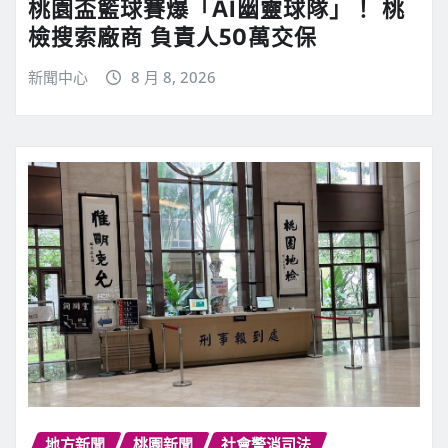
桃園盃籃球賽爆「AI幽靈球隊」！ 桃
檢搜索廠商 負責人50萬交保
新聞中心
8 月 8, 2026
地方新聞
桃園新聞
社會警消司法