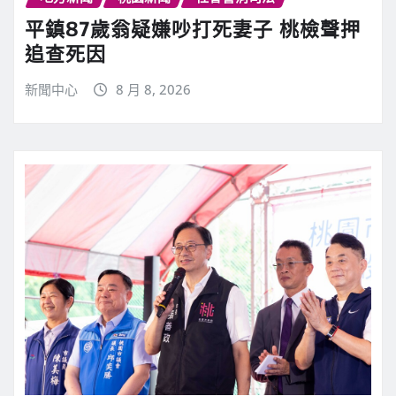
平鎮87歲翁疑嫌吵打死妻子 桃檢聲押
追查死因
新聞中心
8 月 8, 2026