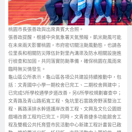
桃園市長張善政與出席貴賓大合照。
張善政提醒，根據中央氣象署天氣預報，凱米颱風可能
在未來兩天影響桃園，市府密切關注颱風動態，也請各
位里長和相關防災隊伍針對里內溝渠及防水相關設施進
行檢查和加固，共同落實防颱準備，確保桃園在風雨來
臨時無災情發生。
龜山區公所表示，龜山區各項公共建設持續推動中，包
括：文青國中小學一期校舍已完工、二期校舍興建中；
已完成5所學校通學步道改善，另6所學校規劃審查中；
文青路及青山路拓寬工程、兔坑里石雲路旁野溪整治工
程、舊路溪排水幹道護岸改善工程、文興及文化公園遊
戲場改善工程均已完工。同時，文青善捷多功能館舍工
程及雙楓公共托育暨市民活動中心新建工程計畫皆已啟