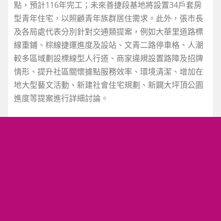
點，預計116年完工；未來善捷段基地將設置34戶套房
型青年住宅，以照顧青年族群居住需求。此外，張市長
及各局處代表分別針對交通類提案，例如大華里道路標
線重鋪、棕線捷運進度及設站、文青二路停車格、人潮
較多區域劃設標線型人行道、商家違規設置路障及招牌
情形、提升社區關懷據點服務效率、環境清潔、增加在
地大型藝文活動、新建社會住宅規劃、新闢大坪頂公園
進度等提案進行詳細討論。