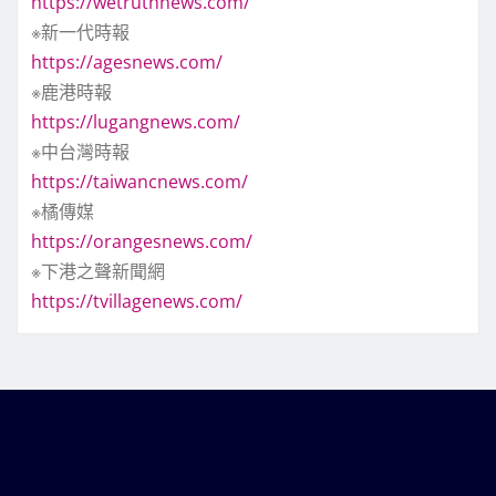
https://wetruthnews.com/
※新一代時報
https://agesnews.com/
※鹿港時報
https://lugangnews.com/
※中台灣時報
https://taiwancnews.com/
※橘傳媒
https://orangesnews.com/
※下港之聲新聞網
https://tvillagenews.com/