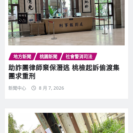
地方新聞
桃園新聞
社會警消司法
助詐團律師棄保潛逃 桃檢起訴偷渡集
團求重刑
新聞中心
8 月 7, 2026