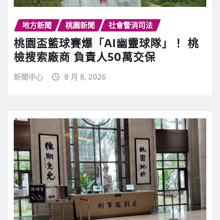
地方新聞
桃園新聞
社會警消司法
桃園盃籃球賽爆「AI幽靈球隊」！ 桃
檢搜索廠商 負責人50萬交保
新聞中心
8 月 8, 2026