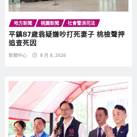
地方新聞
桃園新聞
社會警消司法
平鎮87歲翁疑嫌吵打死妻子 桃檢聲押
追查死因
新聞中心
8 月 8, 2026