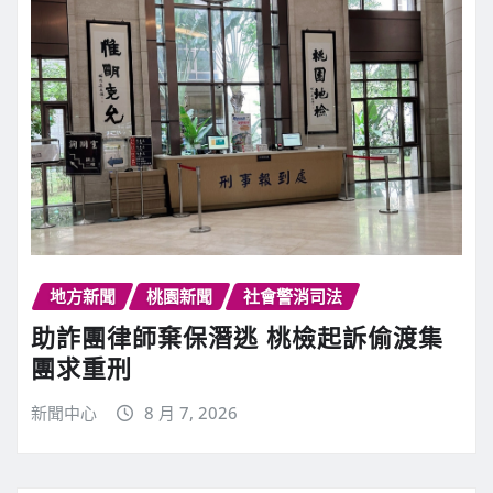
地方新聞
桃園新聞
社會警消司法
助詐團律師棄保潛逃 桃檢起訴偷渡集
團求重刑
新聞中心
8 月 7, 2026