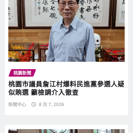
桃園新聞
桃園市議員詹江村爆料民進黨參選人疑
似賄選 籲檢調介入徹查
新聞中心
8 月 7, 2026