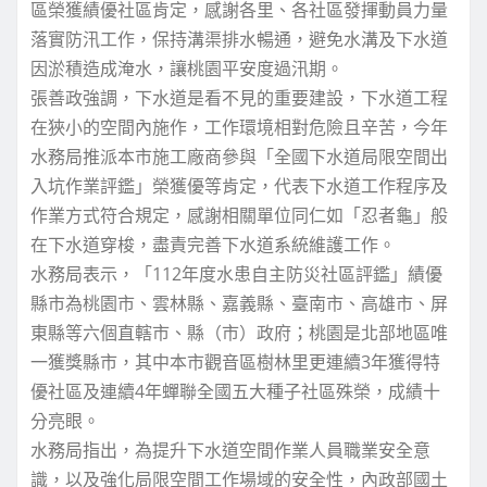
區榮獲績優社區肯定，感謝各里、各社區發揮動員力量
落實防汛工作，保持溝渠排水暢通，避免水溝及下水道
因淤積造成淹水，讓桃園平安度過汛期。
張善政強調，下水道是看不見的重要建設，下水道工程
在狹小的空間內施作，工作環境相對危險且辛苦，今年
水務局推派本市施工廠商參與「全國下水道局限空間出
入坑作業評鑑」榮獲優等肯定，代表下水道工作程序及
作業方式符合規定，感謝相關單位同仁如「忍者龜」般
在下水道穿梭，盡責完善下水道系統維護工作。
水務局表示，「112年度水患自主防災社區評鑑」績優
縣市為桃園市、雲林縣、嘉義縣、臺南市、高雄市、屏
東縣等六個直轄市、縣（市）政府；桃園是北部地區唯
一獲獎縣市，其中本市觀音區樹林里更連續3年獲得特
優社區及連續4年蟬聯全國五大種子社區殊榮，成績十
分亮眼。
水務局指出，為提升下水道空間作業人員職業安全意
識，以及強化局限空間工作場域的安全性，內政部國土