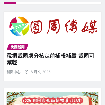
桃園新聞
稅捐裁罰處分核定前補報補繳 裁罰可
減輕
新聞中心
8 月 9, 2026