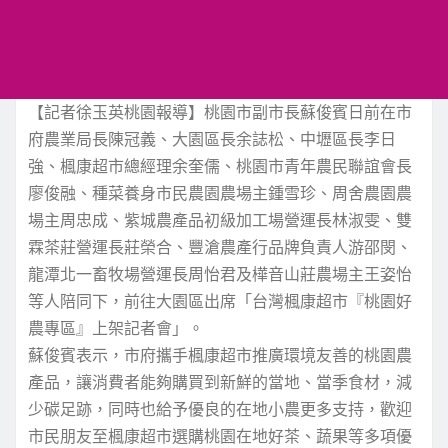
【記者徐玉英桃園報導】桃園市副市長蘇俊賓日前在市
府農業局長陳冠義、大園區長余誌松、中壢區長李日
強、楓康超市總經理余奎儒、桃園市青年農民聯誼會長
廖俊融、種菜養身市民農園農場主鍾雪珍、周舍農園農
場主周忠成、紫城農產品初級加工場營運長林淑雯、雙
霖茶莊營運長莊榮合、豐滄農產行品牌負責人游邵閔、
龍潭北一畜牧場營運長周怡君及樺音山莊農場主王姿怡
等人陪同下，前往大園區出席「台灣楓康超市『桃園好
農專區』上架記者會」。
蘇俊賓表示，市府攜手楓康超市推廣環境友善的桃園農
產品，讓消費者能夠購買到新鮮的當地、當季食材，減
少碳足跡，同時也給予優良的在地小農更多支持，歡迎
市民朋友至楓康超市選購桃園在地好茶、蔬果等多項優