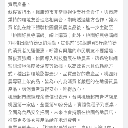
質農產品。
蘇俊賓指出，楓康超市非常重視企業社會責任，與市府
秉持的環境友善理念相契合，期盼透過雙方合作，讓消
費者能在線下體驗桃園優質農產品後，進一步主動至
「桃園好農導購網」線上購買；此外，桃園好農導購網
7月推出綠竹筍促銷活動，提供前150組購買5斤綠竹筍
的消費者免運優惠，呼籲有興趣的市民朋友不要錯過。
蘇俊賓強調，桃園導入科技發展在地農業，透過物聯網
監測環境濕度及溫度等數據，以高效省水且低耗能方
式，種出對環境影響最少、品質最好的農產品，桃園好
農專區上架商品，皆為市府為消費者嚴選的在地優質農
產品，讓消費者買得安心、吃得放心。
楓康超市總經理余奎儒也表示，台灣楓康超市青埔店是
桃園第一家店、全臺第50家分店，實踐從種子到餐桌，
全面為食品安全把關，未來也會持續在桃園各地展店，
推廣更多優秀農產品給在地消費者。
農業局則表示，「桃園好農導購網」自5月上線以來，