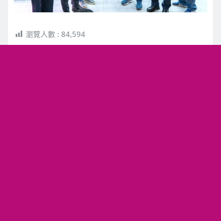
瀏覽人數 :
84,594