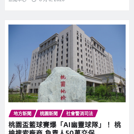
地方新聞
桃園新聞
社會警消司法
桃園盃籃球賽爆「AI幽靈球隊」！ 桃
檢搜索廠商 負責人50萬交保