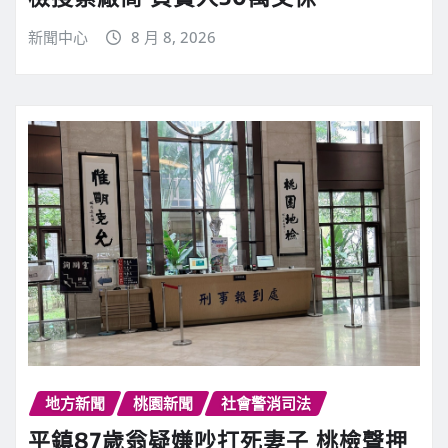
新聞中心
8 月 8, 2026
地方新聞
桃園新聞
社會警消司法
平鎮87歲翁疑嫌吵打死妻子 桃檢聲押