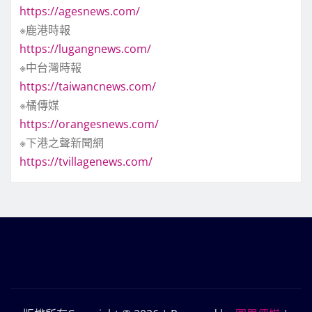
https://agesnews.com/
※鹿港時報
https://lugangnews.com/
※中台灣時報
https://taiwancnews.com/
※橘傳媒
https://orangesnews.com/
※下港之聲新聞網
https://tvillagenews.com/