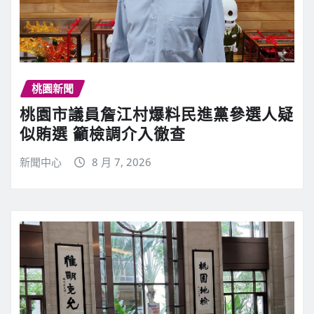
桃園新聞
桃園市議員詹江村爆料民進黨參選人疑
似賄選 籲檢調介入徹查
新聞中心
8 月 7, 2026