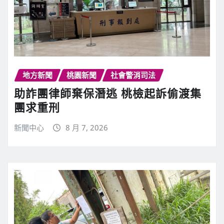
地方新聞
桃園新聞
社會警消司法
助詐團律師棄保潛逃 桃檢起訴偷渡集
團求重刑
新聞中心
8 月 7, 2026