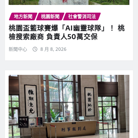
地方新聞
桃園新聞
社會警消司法
桃園盃籃球賽爆「AI幽靈球隊」！ 桃
檢搜索廠商 負責人50萬交保
新聞中心
8 月 8, 2026