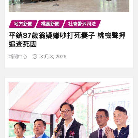
地方新聞
桃園新聞
社會警消司法
平鎮87歲翁疑嫌吵打死妻子 桃檢聲押
追查死因
新聞中心
8 月 8, 2026