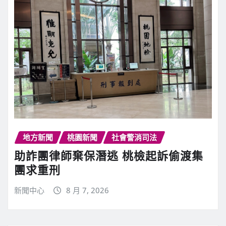
地方新聞
桃園新聞
社會警消司法
助詐團律師棄保潛逃 桃檢起訴偷渡集
團求重刑
新聞中心
8 月 7, 2026