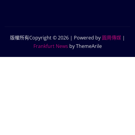
版權所有Copyright © 2026 | Powered by
圓周傳媒
|
Frankfurt News
by ThemeArile