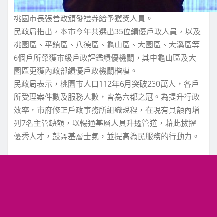
桃園市長張善政頒發禮券給予獲獎人員。
民政局指出，本市今年共選出35位績優戶政人員，以及
桃園區、平鎮區、八德區、龜山區、大園區、大溪區等
6個戶所榮獲市級戶政評鑑績優機關，其中龜山區及大
園區更獲內政部績優戶政機關楷模。
民政局表示，桃園市人口112年6月突破230萬人，各戶
所受理案件數及服務人數，皆為六都之冠。為提升行政
效率，市府修正戶政事務所組織規程，在現有員額內增
列7名主管缺額，以暢通基層人員升遷管道，藉此拔擢
優秀人才，鼓舞基層士氣，並提高為民服務的行動力。