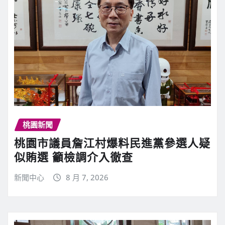
桃園新聞
桃園市議員詹江村爆料民進黨參選人疑
似賄選 籲檢調介入徹查
新聞中心
8 月 7, 2026