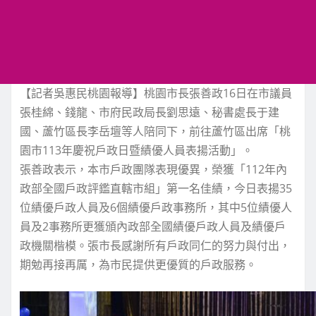
【記者吳惠民桃園報導】桃園市長張善政16日在市議員
張桂綿、錢龍、市府民政局長劉思遠、秘書處長于建
國、蘆竹區長李岳壇等人陪同下，前往蘆竹區出席「桃
園市113年慶祝戶政日暨績優人員表揚活動」。
張善政表示，本市戶政團隊表現優異，榮獲「112年內
政部全國戶政評鑑直轄市組」第一名佳績，今日表揚35
位績優戶政人員及6個績優戶政事務所，其中5位績優人
員及2事務所更獲頒內政部全國績優戶政人員及績優戶
政機關楷模。張市長感謝所有戶政同仁的努力與付出，
期勉再接再厲，為市民提供更優質的戶政服務。