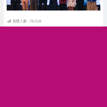
瀏覽人數 :
76,528