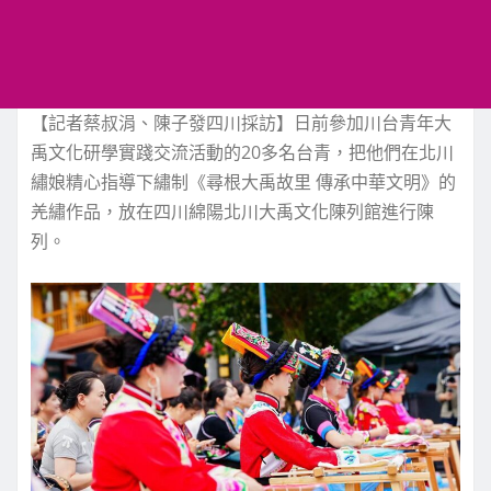
【記者蔡叔涓、陳子發四川採訪】日前參加川台青年大
禹文化研學實踐交流活動的20多名台青，把他們在北川
繡娘精心指導下繡制《尋根大禹故里 傳承中華文明》的
羌繡作品，放在四川綿陽北川大禹文化陳列館進行陳
列。