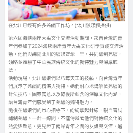
在北川已經有許多羌繡工作坊。(北川融媒體提供)
第六屆海峽兩岸大禹文化交流活動期間，來自台灣的青
年們參加了2024海峽兩岸青年大禹文化研學實踐交流活
動，他們與綿陽北川的繡娘齊聚一堂，共同繡制羌繡，
領略並體驗了中華民族傳統文化的獨特魅力與深厚底
蘊。
活動現場，北川繡娘們以巧奪天工的技藝，向台灣青年
們展示了羌繡的精湛與獨特。她們耐心地講解著羌繡的
針法技巧、圖案寓意以及背後所蘊含的深厚文化內涵，
讓台灣青年們感受到了羌繡的獨特魅力。
隨後在繡娘們的悉心指導下，紛紛拿起針線，親自嘗試
繡制羌繡。一針一線間，不僅傳遞著他們對傳統文化的
熱愛與敬意，更見證了兩岸青年之間的友誼與交流，通