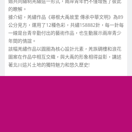
過共同繡制羌繡這一形式，兩岸青年們不僅增進了彼此
的瞭解。
據介紹，羌繡作品《尋根大禹故里 傳承中華文明》為89
公分見方，運用了12種色彩，共繡158882針，每一針每
一線是台青辛勤付出的藝術作品，也生動展示兩岸青少
年間的情誼。
該幅羌繡作品以圓圈為核心設計元素，羌族碉樓和浪花
圖案在作品中相互交織，與大禹的形象相得益彰，講述
著北川這片土地的獨特魅力和悠久歷史!