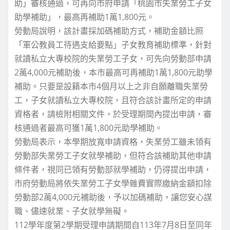
助」審核通過，可再向市府申請「桃園市失業勞工子女
助學補助」，最高再補助1萬1,800元。
勞動局說明，該計畫採加碼補助方式，補助金額比照
「軍公教員工待遇支給要點」子女教育補助標準，針對
就讀私立大專校院的失業勞工子女，可先向勞動部申請
2萬4,000元補助後，本市最高可再補助1萬1,800元助學
補助。只要是設籍本市4個月以上之非自願離職失業勞
工，子女就讀私立大專校院，且符合該計畫所定的申請
資格者，請檢附相關文件，於受理期間內提出申請，審
核通過者最高可獲1萬1,800元助學補助。
勞動局表示，本學期放寬申請資格，失業勞工雖未領有
勞動部失業勞工子女就學補助，但符合該補助其他申請
條件者，視同已領有勞動部就學補助，仍得提出申請，
市府勞動局將依失業勞工子女學雜費實際繳納金額扣除
勞動部2萬4,000元補助後，予以加碼補助，讓您安心謀
職、儘速就業、子女就學無礙。
112學年度第2學期受理申請期間自113年7月8日至同年