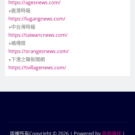
https://agesnews.com/
※鹿港時報
https://lugangnews.com/
※中台灣時報
https://taiwancnews.com/
※橘傳媒
https://orangesnews.com/
※下港之聲新聞網
https://tvillagenews.com/
版權所有Copyright © 2026 | Powered by
圓周傳媒
|