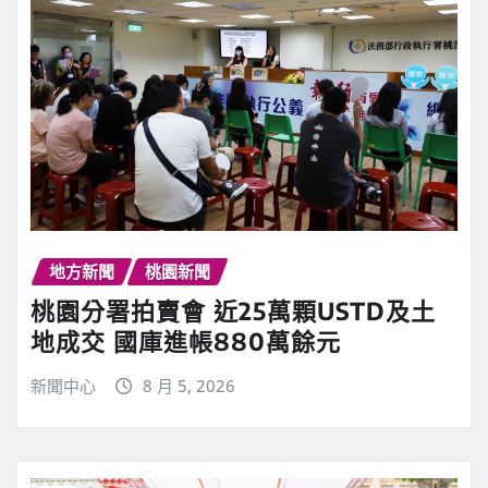
地方新聞
桃園新聞
桃園分署拍賣會 近25萬顆USTD及土
地成交 國庫進帳880萬餘元
新聞中心
8 月 5, 2026