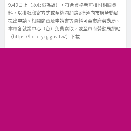
9月9日止（以郵戳為憑），符合資格者可檢附相關資
料，以掛號郵寄方式或至桃園網路e指通向市府勞動局
提出申請。相關簡章及申請書等資料可至市府勞動局、
本市各就業中心（台）免費索取，或至市府勞動局網站
（https://lhrb.tycg.gov.tw/）下載