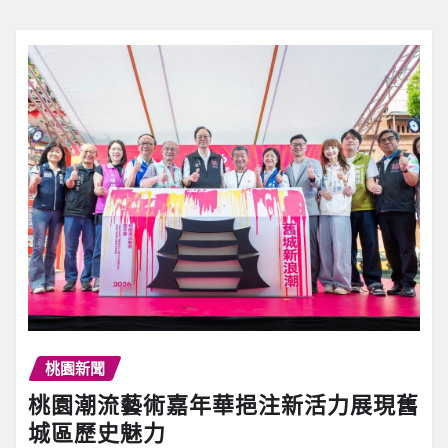
桃園新聞
桃園潮流藝術嘉年華挹注新活力展現舊
城區歷史魅力