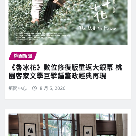
桃園新聞
《魯冰花》數位修復版重返大銀幕 桃
園客家文學巨擘鍾肇政經典再現
新聞中心
8 月 5, 2026