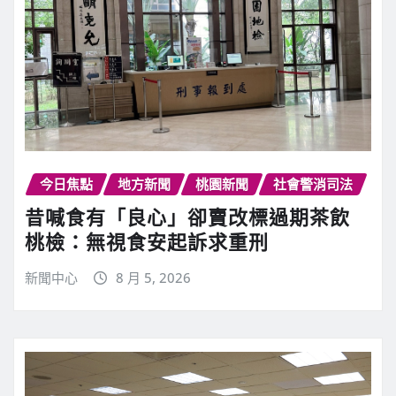
今日焦點
地方新聞
桃園新聞
社會警消司法
昔喊食有「良心」卻賣改標過期茶飲
桃檢：無視食安起訴求重刑
新聞中心
8 月 5, 2026