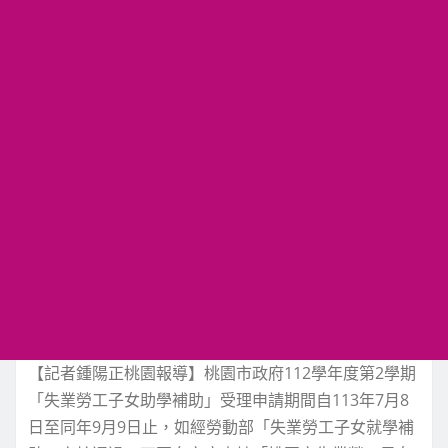
【記者鍾陽正桃園報導】桃園市政府112學年度第2學期
「失業勞工子女助學補助」受理申請期間自113年7月8
日至同年9月9日止，如經勞動部「失業勞工子女就學補